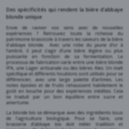
Des spécificités qui rendent la bière d’abbaye
blonde unique
Envie de raviver vos sens avec de nouvelles
expériences ? Retrouvez toute la richesse du
patrimoine brassicole à travers les saveurs de la bière
d'abbaye blonde. Avec une robe du jaune d’or à
l’ambré, il peut s’agir d’une bière légère ou plus
puissante en fonction de sa fermentation. Le
processus de fabrication varie entre une bière blonde
IPA, une Lager artisanale ou des
bières Ales
. Un malt
spécifique et différents houblons sont utilisés pour se
différencier, avec une large palette d’arômes. Les
notes épicées et de fruits rehaussent habilement le
goût en bouche pour des expériences inédites. Cela
se traduit par un bon équilibre entre sucre et
amertume.
La blonde bio se démarque avec des ingrédients issus
de l'agriculture biologique. Pour se faire, une
brasserie d’abbaye bio doit mêler tradition et