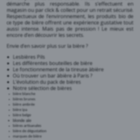
démarche plus responsable. Ils s’effectuent en
magasin ou par click & collect pour un retrait sécurisé.
Respectueux de l’environnement, les produits bio de
ce type de bière offrent une expérience gustative tout
aussi intense. Mais pas de pression ! Le mieux est
encore d’en découvrir les secrets.
Envie d’en savoir plus sur la bière ?
Lesbières Pils
Les différentes bouteilles de bière
Le fonctionnement de la tireuse àbière
Où trouver un bar àbière à Paris ?
L’évolution du pack de bières
Notre sélection de bières
bière blanche
bières brunes
bière ambrée
bière ipa
bière belge
blonde ale
bières artisanales
bière de dégustation
marques de bière