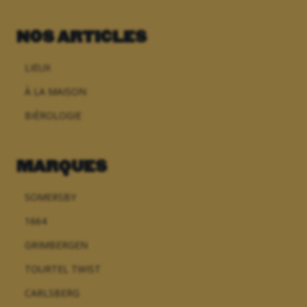
NOS ARTICLES
LIEUX
À LA MAISON
BIÈROLOGIE
MARQUES
SOMERSBY
1664
GRIMBERGEN
TOURTEL TWIST
CARLSBERG