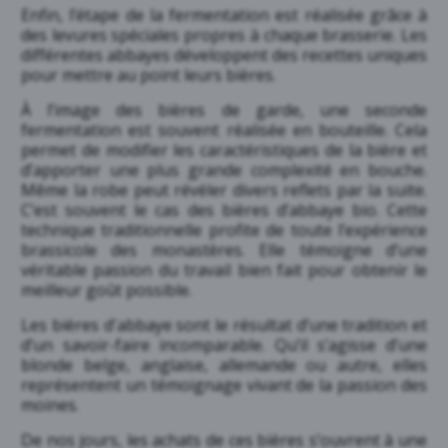
Enfin, l’étape de la fermentation est réalisée grâce à
des levures spéciales propres à chaque brasserie. Les
différentes abbayes développent des recettes uniques
pour mettre au point leurs bières.
À l’image des bières de garde, une seconde
fermentation est souvent réalisée en bouteille. Cela
permet de modifier les caractéristiques de la bière et
d’apporter une plus grande complexité en bouche.
Même la robe peut révéler divers reflets par la suite.
C’est souvent le cas des bières d’abbaye bio. Cette
technique traditionnelle profite de toute l’expérience
brassicole des monastères. Elle témoigne d’une
véritable passion du travail bien fait pour obtenir le
meilleur goût possible.
Les bières d'abbaye sont le résultat d’une tradition et
d’un savoir-faire incomparable. Qu’il s’agisse d’une
blonde belge, anglaise, allemande ou autre, elles
représentent un témoignage vivant de la passion des
moines.
De nos jours, les achats de ces bières s’ouvrent à une