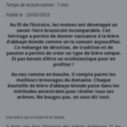
Temps de lecture estimé : 7 min
Publié le : 23/05/2023
Au fil de l’histoire, les moines ont développé un
savoir-faire brassicole incomparable. Cet
héritage a permis de donner naissance à la bière
d'abbaye blonde comme on la connait aujourd’hui.
Ce mélange de dévotion, de tradition et de
passion a permis de créer un type de bière unique.
Et pas besoin d’être un ecclésiastique pour en
profiter !
Au nez comme en bouche, il compte parmi les
meilleurs breuvages du domaine. Chaque
bouteille de bière d’abbaye blonde puise dans les
méthodes ancestrales pour révéler tous ses
arômes. Ne bougez pas, on vous dit tout.
Une bière qui a traversé le temps
Il était une fois l'histoire des bières d'abbaye. Si les