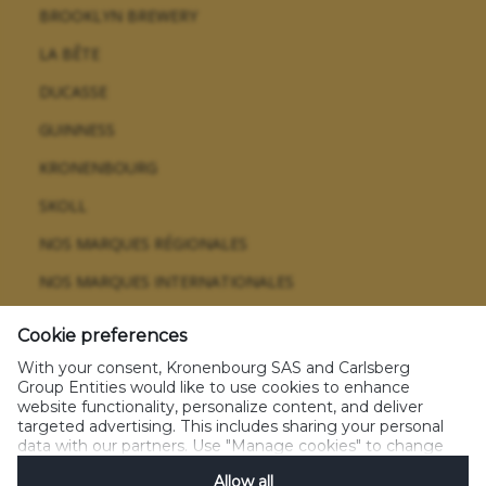
BROOKLYN BREWERY
LA BÊTE
DUCASSE
GUINNESS
KRONENBOURG
SKOLL
NOS MARQUES RÉGIONALES
NOS MARQUES INTERNATIONALES
Cookie preferences
With your consent, Kronenbourg SAS and Carlsberg
Glossaire
CGU
Politique sur les données personnelles
Group Entities would like to use cookies to enhance
Politique sur les cookies
Règlement jeux concours
website functionality, personalize content, and deliver
Gérez les cookies
Nos emballages
All rights reserved 2021
targeted advertising. This includes sharing your personal
data with our partners. Use "Manage cookies" to change
your consent preferences anytime. See our
Cookie
Allow all
Notification
&
Privacy Notification
for details.