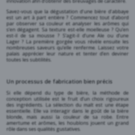
innovation afin d’obtenir des breuvages de caractère.
Savez-vous que la dégustation d'une bière d'abbaye
est un art à part entière ? Commencez tout d’abord
par observer sa couleur et analyser les arômes qui
s’en dégagent. Sa texture est-elle moelleuse ? Qu’en
est-il de sa mousse ? S’agit-il d’une Ale ou d’une
Lager ? La première gorgée vous révèle ensuite les
nombreuses saveurs qu’elle renferme. Laissez votre
palais apprécier leur nature et tenter d’en deviner
toutes les subtilités.
Un processus de fabrication bien précis
Si elle dépend du type de bière, la méthode de
conception utilisée est le fruit d’un choix rigoureux
des ingrédients. La sélection du malt est une étape
essentielle. Elle va interagir dans le goût de la bière
blonde, mais aussi la couleur de sa robe. Entre
amertume et arômes, les houblons jouent un grand
rôle dans ses qualités gustatives.