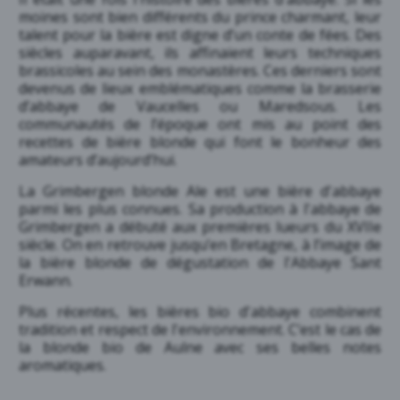
moines sont bien différents du prince charmant, leur
talent pour la bière est digne d’un conte de fées. Des
siècles auparavant, ils affinaient leurs techniques
brassicoles au sein des monastères. Ces derniers sont
devenus de lieux emblématiques comme la brasserie
d’abbaye de Vaucelles ou Maredsous. Les
communautés de l’époque ont mis au point des
recettes de
bière blonde
qui font le bonheur des
amateurs d’aujourd’hui.
La Grimbergen blonde Ale est une bière d'abbaye
parmi les plus connues. Sa production à l'abbaye de
Grimbergen a débuté aux premières lueurs du XVIIe
siècle. On en retrouve jusqu’en Bretagne, à l’image de
la bière blonde de dégustation de l'Abbaye Sant
Erwann.
Plus récentes, les bières bio d'abbaye combinent
tradition et respect de l'environnement. C’est le cas de
la blonde bio de Aulne avec ses belles notes
aromatiques.