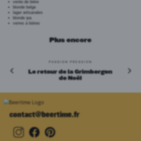
vente de bière
blonde belge
lager artisanales
blonde ipa
verres à bières
Plus encore
PASSION PRESSION
Le retour de la Grimbergen
de Noël
contact@beertime.fr