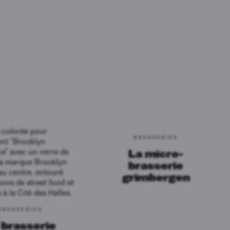
BRASSERIES
La micro-
brasserie
grimbergen
BRASSERIES
 brasserie