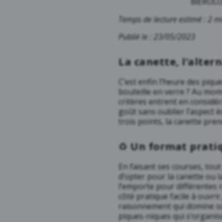
BIÉROLO
Temps de lecture estimé : 2 m
Publié le : 23/05/2023
La canette, l’altern
C’est enfin l’heure des piq
bouteille en verre ? Au mo
critères entrent en considér
goût sans oublier l’aspect é
trois points, la canette pren
♻️
Un format pratiq
En faisant ses courses, tout
d’opter pour la canette ou la
l’emporte pour différentes
côté pratique facile à ouvri
raisonnement qui domine so
piques-niques qui s’organi