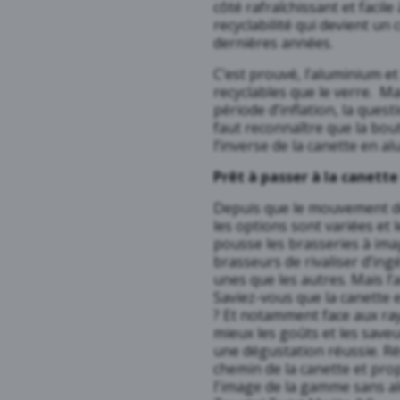
côté rafraîchissant et facile
recyclabilité qui devient un
dernières années.
C’est prouvé, l’aluminium et
recyclables que le verre. Ma
période d’inflation, la quest
faut reconnaître que la bou
l’inverse de la canette en a
Prêt à passer à la canett
Depuis que le mouvement des
les options sont variées et 
pousse les brasseries à ima
brasseurs de rivaliser d’ing
unes que les autres. Mais l’a
Saviez-vous que la canette 
? Et notamment face aux ra
mieux les goûts et les saveu
une dégustation réussie. Rés
chemin de la canette et pro
l'image de la gamme sans a