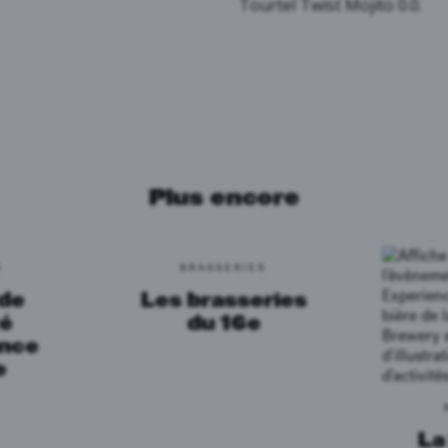
Tourtel Twist Mojito 0.0.
Plus encore
S
BRASSERIES
 de
Les brasseries
té
du 16e
ance
e
La