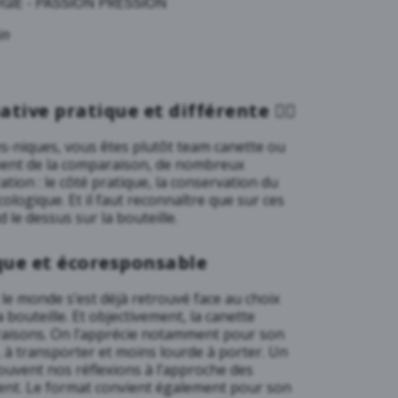
GIE
-
PASSION PRESSION
in
ative pratique et différente 💁‍♀️
ues-niques, vous êtes plutôt team canette ou
ment de la comparaison, de nombreux
ation : le côté pratique, la conservation du
cologique. Et il faut reconnaître que sur ces
d le dessus sur la bouteille.
ue et écoresponsable
 le monde s’est déjà retrouvé face au choix
 bouteille. Et objectivement, la canette
 raisons. On l’apprécie notamment pour son
r, à transporter et moins lourde à porter. Un
uvent nos réflexions à l’approche des
sent. Le format convient également pour son