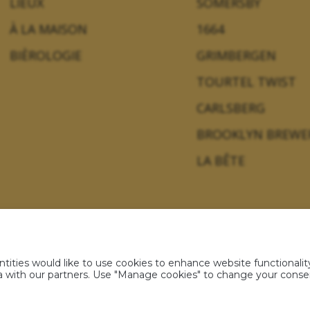
LIEUX
SOMERSBY
À LA MAISON
1664
BIÈROLOGIE
GRIMBERGEN
TOURTEL TWIST
CARLSBERG
BROOKLYN BREWE
LA BÊTE
ties would like to use cookies to enhance website functionality
s personnelles
Politique sur les cookies
Règlement jeux 
ata with our partners. Use "Manage cookies" to change your cons
All rights reserved 2021