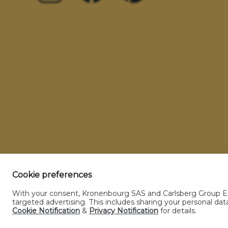
Cookie preferences
With your consent, Kronenbourg SAS and Carlsberg Group Enti
Glossaire
CGU
Politique sur les donnée
targeted advertising. This includes sharing your personal d
Cookie Notification
&
Privacy Notification
for details.