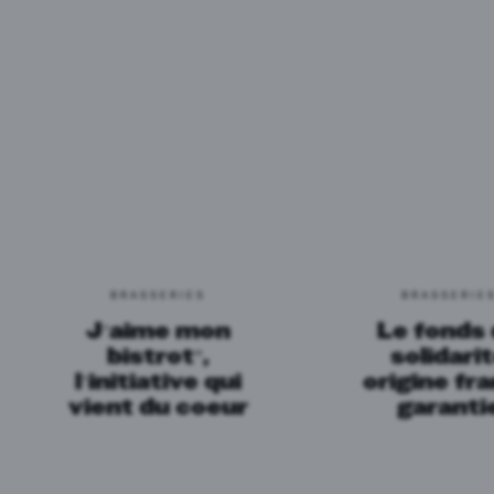
BRASSERIES
BRASSERIE
J’aime mon
Le fonds
bistrot”,
solidari
l’initiative qui
origine fr
vient du coeur
garanti