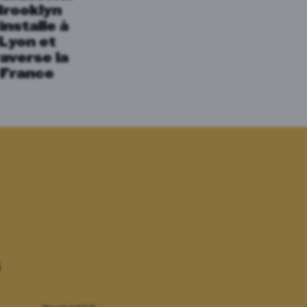
Brooklyn
installe à
Lyon et
raverse la
France