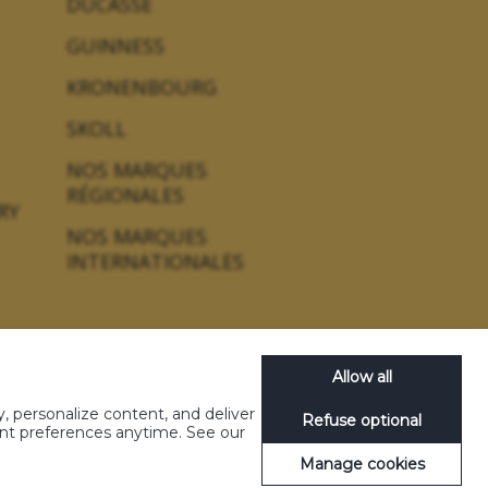
DUCASSE
GUINNESS
KRONENBOURG
SKOLL
NOS MARQUES
RÉGIONALES
RY
NOS MARQUES
INTERNATIONALES
Allow all
, personalize content, and deliver
Refuse optional
concours
Gérez les cookies
Nos emballages
ent preferences anytime. See our
Manage cookies