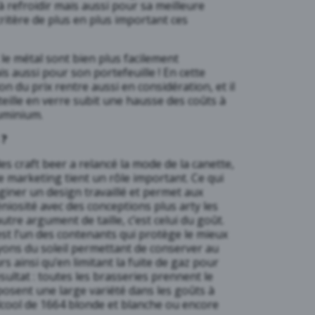
 à refroidir mais aussi pour sa meilleure
 critère de plus en plus important ces
 le métal sont bien plus facilement
is aussi pour son portefeuille ! En cette
ion du prix rentre aussi en considération, et il
teille en verre subit une hausse des coûts à
luminium.
e ?
 craft beer a relancé la mode de la canette,
le marketing tient un rôle important. Ce qui
giner un design travaillé et permet aux
éniosité avec des conceptions plus arty les
utre argument de taille, c’est celui du goût.
est l’un des contenants qui protège le mieux
yons du soleil permettant de conserver au
rs ainsi qu’en limitant la fuite de gaz pour
ultat : toutes les brasseries prennent le
posent une large variété dans les goûts à
lcool de 1664 blonde et blanche ou encore