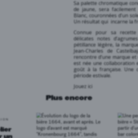
Sa palette chromatique con
de jaune, sera facilement
Blanc, couronnées d’un solei
Un résultat qui incarne la fr
Connue pour sa recette 
délicates notes d’agrum
pétillance légère, la marqu
Jean-Charles de Castelbaj
rencontre d’une marque et 
est née une collaboration ex
goût à la française. Une 
période estivale.
Jouez ici
Plus encore
SION
ier
r un