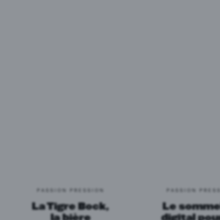
PASSION PRESSION
PASSION PRES
La Tigre Bock,
Le sommel
la bière
digital pou