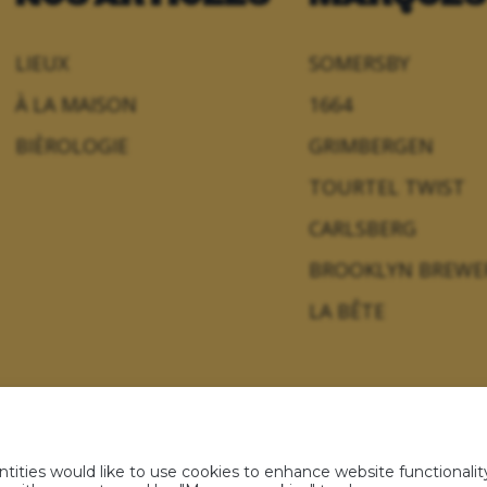
LIEUX
SOMERSBY
À LA MAISON
1664
BIÈROLOGIE
GRIMBERGEN
TOURTEL TWIST
CARLSBERG
BROOKLYN BREWE
LA BÊTE
ties would like to use cookies to enhance website functionality
s personnelles
Politique sur les cookies
Règlement jeux 