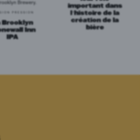
important dans
l’histoire de la
SION PRESSION
création de la
 Brooklyn
bière
newall Inn
IPA