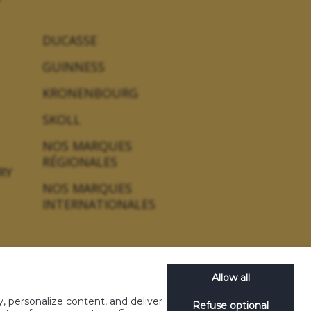
DUCASSE
GUINNESS
KRONENBOURG
SKOLL
NOS MARQUES
RÉGIONALES
RY
NOS MARQUES
INTERNATIONALES
Allow all
, personalize content, and deliver
Refuse optional
concours
Gérez les cookies
Nos emballages