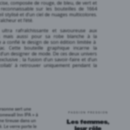
cise, composée de rouge, de bleu, de vert et
 reconnaissable sur les bouteilles de 1664
l stylisé et d’un ciel de nuages multicolores.
aîcheur et l’été.
ultra rafraîchissante et savoureuse aux
es mais aussi pour sa robe blanche à la
e a confié le design de son édition limitée à
ac. Cette bouteille graphique incarne la
d’un designer de mode. De ces deux univers
clusive ; la fusion d’un savoir-faire et d’un
collab’ à retrouver uniquement pendant la
PASSION PRESSION
Les femmes,
leur rôle