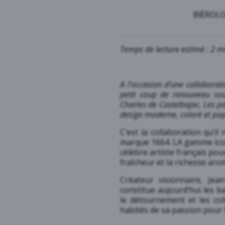
BIÉROLO
Temps de lecture estimé : 2 m
A l’occasion d’une collaborat
petit coup de renouveau sous
Charles de Castelbajac. Les pa
design moderne, coloré et pop.
C’est la collaboration qu’i
marque 1664. LA gamme icon
célèbre artiste français po
fraîcheur et la richesse ar
Créateur visionnaire, Jea
constitue aujourd’hui les ba
le détournement et les col
habités de sa passion pour l’