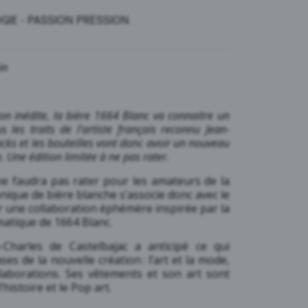
GIE
-
PASSION PRESSION
in
ion inédite, la bière 1664 Blanc va connaitre un
 les traits de l’artiste français reconnu Jean-
cks et les bouteilles vont donc avoir un nouveau
 Une édition limitée à ne pas rater.
l ne faudra pas rater pour les amateurs de la
ique de bière blanche s’associe donc avec le
ur une collaboration éphémère inspirée par la
omatique de 1664 Blanc.
n-Charles de Castelbajac a anticipé ce qui
ses de la nouvelle création : l’art et la mode,
laborations. Ses vêtements et son art sont
histoire et le Pop art.