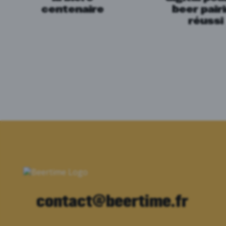
centenaire
beer pair
réussi
contact@beertime.fr