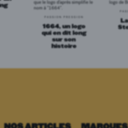
ing
PAS
PASSION PRESSION
La
1664, un logo
Sto
qui en dit long
sur son
histoire
NOS ARTICLES
MARQUES