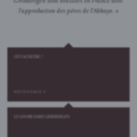
Grimbergen sont brassées en France avec
l’approbation des pères de l’Abbaye. »
OÙ L’ACHETER ?
DÉCOUVREZ
LE SAVOIR-FAIRE GRIMBERGEN