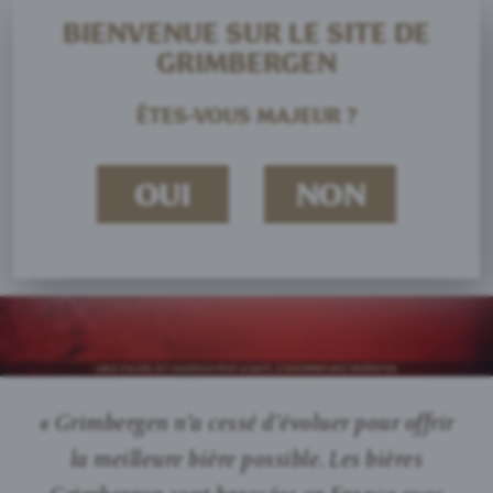
BIENVENUE SUR LE SITE DE
GRIMBERGEN
ÊTES-VOUS MAJEUR ?
OUI
NON
« Grimbergen n’a cessé d’évoluer pour offrir
la meilleure bière possible. Les bières