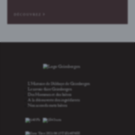
DÉCOUVREZ
L'Histoire de l'Abbaye de Grimbergen
Le savoir-faire Grimbergen
Des Hommes et des bières
A la découverte des ingrédients
Nos accords mets bières