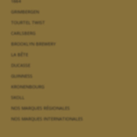
1664
GRIMBERGEN
TOURTEL TWIST
CARLSBERG
BROOKLYN BREWERY
LA BÊTE
DUCASSE
GUINNESS
KRONENBOURG
SKOLL
NOS MARQUES RÉGIONALES
NOS MARQUES INTERNATIONALES