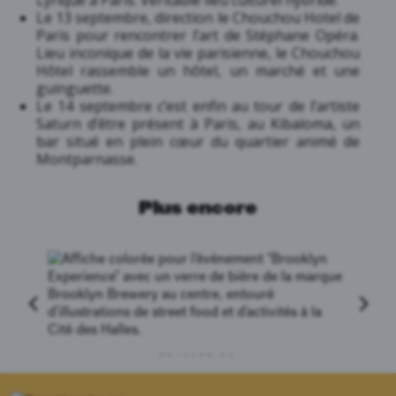
Lyrique à Paris. Véritable lieu culturel hybride.
Le 13 septembre, direction le Chouchou Hotel de
Paris pour rencontrer l’art de Stéphane Opéra.
Lieu inconique de la vie parisienne, le Chouchou
Hôtel rassemble un hôtel, un marché et une
guinguette.
Le 14 septembre c’est enfin au tour de l’artiste
Saturn d’être présent à Paris, au Kibaloma, un
bar situé en plein cœur du quartier animé de
Montparnasse.
Plus encore
BRASSERIES
La brasserie Brooklyn