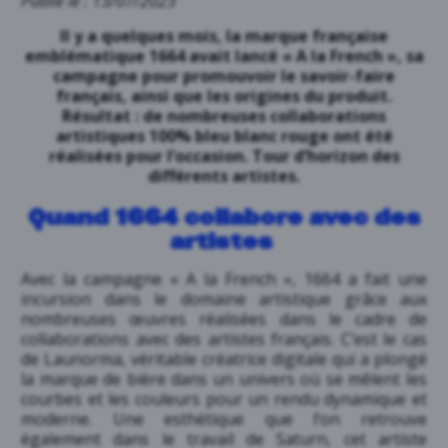
Publié le : 13/07/2023
Il y a quelques mois, la marque française
emblématique 1664 avait lancé « A la French », sa
campagne pour promouvoir le savoir-faire
français, ainsi que les origines du produit.
Résultat : de nombreuses collaborations
artistiques 100% bleu blanc rouge ont été
réalisées pour l’occasion. Tour d’horizon des
différents artistes.
Quand 1664 collabore avec des
artistes
Avec la campagne « A la French », 1664 a fait une
incursion dans le domaine artistique grâce aux
nombreuses œuvres réalisées dans le cadre de
collaborations avec des artistes français. C’est le cas
de Launorma, véritable créatrice digitale qui a plongé
la marque de bière dans un univers où se mêlent les
courbes et les couleurs pour un rendu dynamique et
moderne. Une esthétique que l’on retrouve
également dans le travail de Saturn, cet artiste