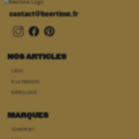
s’installe à Lyon et traverse
la France
contact@beertime.fr
NOS ARTICLES
LIEUX
À LA MAISON
BIÈROLOGIE
MARQUES
SOMERSBY