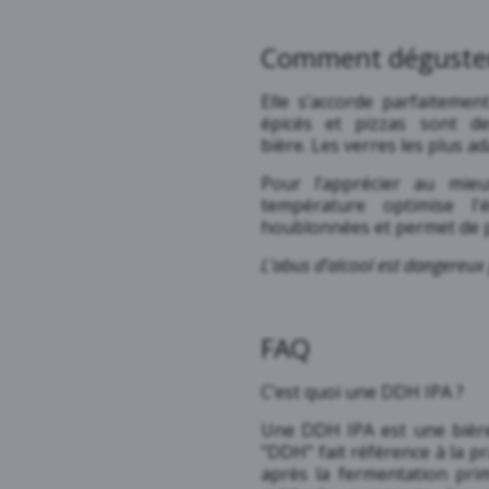
Comment déguster l
Elle s’accorde parfaitement
épicés et pizzas sont d
bière. Les verres les plus ad
Pour l’apprécier au mieu
température optimise l'
houblonnées et permet de p
L’abus d’alcool est dangereu
FAQ
C’est quoi une DDH IPA ?
Une DDH IPA est une bière
"DDH" fait référence à la p
après la fermentation prim