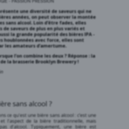
GIE
-
PASSION PRESSION
présente une diversité de saveurs qui ne
nières années, on peut observer la montée
s sans alcool. Loin d’être fades, elles
s de saveurs de plus en plus variés et
ussi la grande popularité des
bières IPA
-
res houblonnées avec force, elles sont
ar les amateurs d’amertume.
rsque l’on combine les deux ? Réponse : la
 de la brasserie Brooklyn Brewery !
in
ère sans alcool ?
ns ce qu'est une bière sans alcool : c’est une
et l'aspect de la bière traditionnelle, mais
pas d'alcool. Typiquement, une bière est