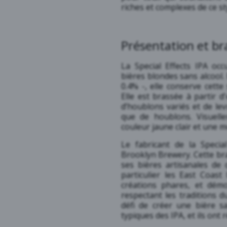
riches et complexes de ce st
Présentation et br
La Special Effects IPA oc
bières blondes sans alcool. 
0.4% -, elle conserve cett
Elle est brassée à partir d
d’houblons variés et de le
que de houblons. Visuelle
couleur jaune clair et une 
Le fabricant de la Specia
Brooklyn Brewery. Cette br
ses bières artisanales de q
particulier les East Coast
créations phares, et dé
respectant les traditions 
défi de créer une bière sa
typiques des IPA, et ils ont r