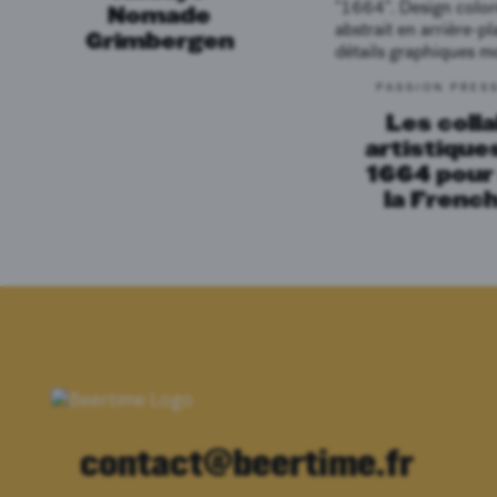
Nomade
Grimbergen
PASSION PRES
Les colla
artistique
1664 pour
la French
contact@beertime.fr