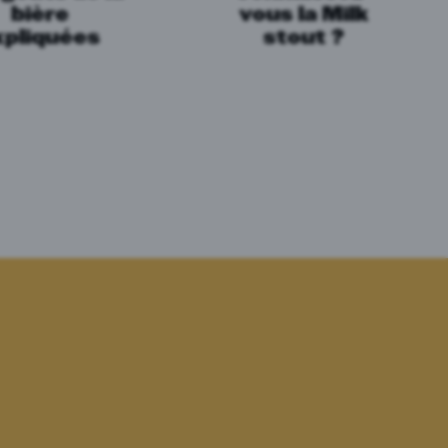
bière
vous la Milk
xpliquées
stout ?