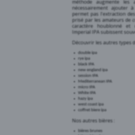
méthode augmente les 
nécessairement ajouter à
permet pas l'extraction de
prisé par les amateurs de
c
caractère houblonné et 
Imperial IPA subissent souv
Découvrir les autres types d
double ipa
rye ipa
black IPA
new england ipa
session IPA
Mediterranean IPA
micro IPA
White IPA
hazy ipa
west coast ipa
coffret biere ipa
Nos autres bières :
bières brunes