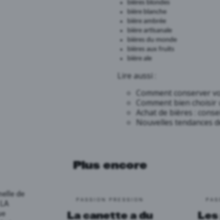
bières blondes
bière blanche
bière ambrée
bière artisanale
bières du monde
bières aux fruits
bière ale
Lire aussi :
Comment conserver vos
Comment bien choisir u
Achat de bières : conse
Nouvelles tendances d
Plus encore
PASSION PRESSION
PAS
La canette a du
Les