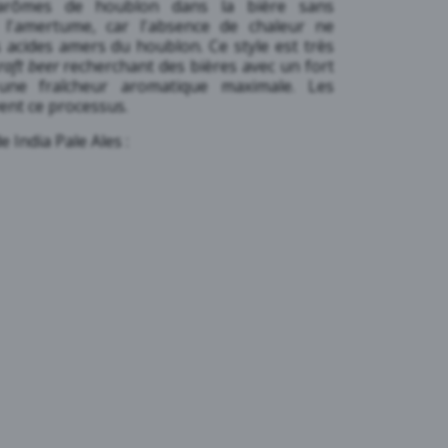
arômes de houblon dans la bière sans
 l'amertume, car l'absence de chaleur ne
s acides amers du houblon. Ce style est très
raft beer
recherchant des bières avec un fort
une fraîcheur aromatique maximale. Les
ent ce processus.
e India Pale Ales :