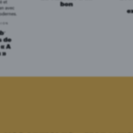
bon
e
SION
b’
s de
 « A
 »