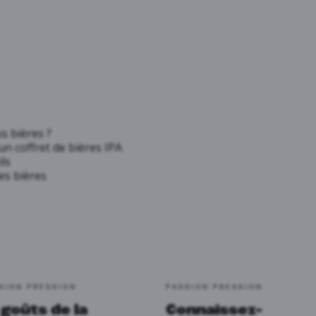
 bières ?
n coffret de bières IPA
ils
es bières
SION PRESSION
PASSION PRESSION
 goûts de la
Connaissez-