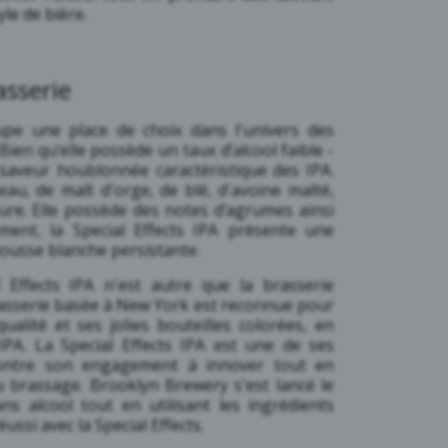
yle de bière.
asserie
cupe une place de choix dans l'univers des
Bien qu’elle possède un taux d’alcool faible -
e saveur houblonnée caractéristique des IPA.
'eau, de malt d'orge, de blé, d'avoine malté,
vure. Elle possède des notes d’agrumes ainsi
ment, la Special Effects IPA présente une
mousse blanche persistante.
l Effects IPA n'est autre que la brasserie
asserie basée à New York est reconnue pour
ualité et ses jolies bouteilles colorées, en
 IPA. La Special Effects IPA est une de ses
montre son engagement à innover tout en
du brassage. Brooklyn Brewery s'est lancé le
ns alcool tout en utilisant les ingrédients
éussi avec la Special Effects.