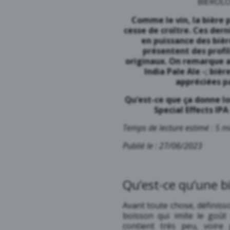
BIÉROLO
Comme le vin, la bière 
cesse de croître. Ces der
en puissance des bière
présentent des profil
originaux. On remarque a
India Pale Ale -; biè
appréciées p
Qu’est-ce que ça donne lo
Special Effects IPA
Temps de lecture estimé : 5 m
Publié le : 27/06/2023
Qu’est-ce qu’une bi
Avant toute chose, définisso
boisson qui imite le goût 
contient très peu, voire 