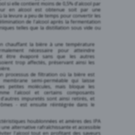
l si elle contient moins de 0,5% d'alcool par
neur en alcool est obtenue soit par une
ù la levure a peu de temps pour convertir les
'élimination de l'alcool après la fermentation
niques telles que la distillation sous vide ou
 en chauffant la bière à une température
rmalement nécessaire pour atteindre
 peut être évaporé sans que les autres
oient trop affectés, préservant ainsi les
ière.
n processus de filtration où la bière est
 membrane semi-perméable qui laisse
es petites molécules, mais bloque les
mme l'alcool et certains composants
 d'autres impuretés sont ainsi retirés, et
arômes - est ensuite réintégrée dans le
ractéristiques houblonnées et amères des IPA
i une alternative rafraîchissante et accessible
viter l'alcool tout en profitant des saveurs