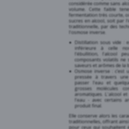
considérée comme sans alcoo
volume. Cette faible te
fermentation très courte, o
sucres en alcool, soit par l
traditionnelle, par des tech
l'osmose inverse.
Distillation sous vide :
inférieure à celle no
l'ébullition, l'alcool
composants volatils ne s
saveurs et arômes de la b
Osmose inverse : c’est u
pressée à travers une
passer l'eau et quelqu
grosses molécules co
aromatiques. L'alcool et
l'eau - avec certains 
produit final.
Elle conserve alors les ca
traditionnelles, offrant ains
pour ceux qui souhaitent é