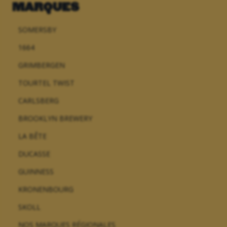
MARQUES
SOMERSBY
1664
GRIMBERGEN
TOURTEL TWIST
CARLSBERG
BROOKLYN BREWERY
LA BÊTE
DUCASSE
GUINNESS
KRONENBOURG
SKOLL
NOS MARQUES RÉGIONALES