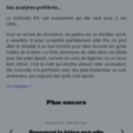
Ses acolytes préférés…
La Defender IPA sait exactement qui elle veut avoir à ses
côtés…
Pour un accord de résonance, on partira sur un cheddar corsé,
à caractère. Et pour compléter parfaitement cette IPA, on peut
allier le cheddar à un bun brioché pour faire ressortir les goûts
maltés de la bière. La forte amertume de cette bière est idéale
pour des plats épicés, comme un curry de légumes ou un tacos
bien relevé. C’est le malt qui viendra adoucir cette association.
Elle s’accorde à la perfection avec des plats thaïlandais ou sud-
américains, peu importe tant qu’ils sont épicés.
Où l'acheter ?
Plus encore
PASSION PRESSION
Pourquoi la bière est-elle