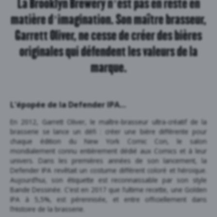
La Brooklyn Brewery n’est pas en reste en
matière d’imagination. Son maître brasseur,
Garrett Oliver, ne cesse de créer des bières
originales qui défendent les valeurs de la
marque.
L'épopée de la Defender IPA…
En 2012, Garrett Oliver, le maître-brasseur ultra-créatif de la
brasserie se lance un défi : créer une bière différente pour
chaque édition du New York Comic Con, le salon
mondialement connu entièrement dédié aux Comics et à leur
univers. Dans les premières années de son lancement, la
Defender IPA revêtait un costume différent coloré et héroïque.
Aujourd’hui, son étiquette est reconnaissable par son style
Bande Dessinée. C’est en 2017 que l’ultime recette, une Golden
IPA à 5,5%, est pérennisée, et entre officiellement dans
l’Histoire de la brasserie.