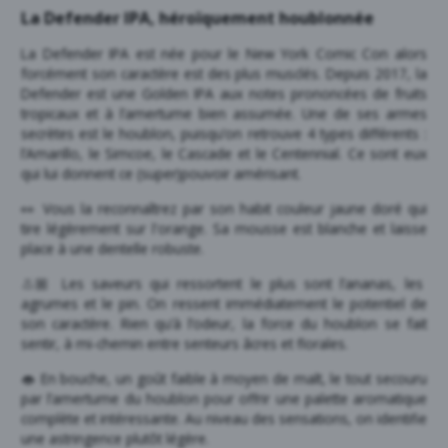
La Defender IPA, héroïquement houblonnée
La Defender IPA est née pour le New York Comic Con alors
forcément son caractère est des plus musclés. Depuis 2017, la
Defender est une Golden IPA aux notes prononcées de fruits
tropicaux et à l’amertume bien assumée. Une de ses armes
secrètes est le houblon, puisqu’on retrouve 4 types différents :
l’Amarillo, le Simcoe, le Cascade et le Centennial. Ce sont eux
qui lui donnent ce (super)pouvoir amérisant.
👀 Vous la reconnaîtrez par son habit couleur jaune doré qui
tire légèrement sur l'orange. Sa mousse est blanche et laisse
place à une dentelle robuste.
👃🏼 Les saveurs qui ressortent le plus sont l’ananas, les
agrumes et le pin. On ressent immédiatement le potentiel de
son caractère. Rien qu’à l’odeur, la force du houblon se fait
sentir, à mi-chemin entre senteurs âcres et florales.
👄 En bouche, un goût faible à moyen de malt, le tout secouru
par l’amertume du houblon pour offrir une palette aromatique
complète et intéressante. Au niveau des sensations, on identifie
une astringence plutôt légère.