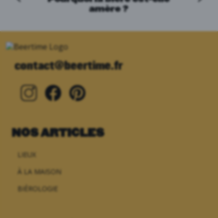
amère ?
contact@beertime.fr
NOS ARTICLES
LIEUX
À LA MAISON
BIÈROLOGIE