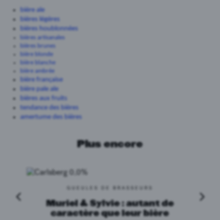
bière ale
bières légères
bières houblonnées
bières artisanales
bières brunes
bière blonde
bière blanche
bière ambrée
bière française
bière pale ale
bières aux fruits
tendance des bières
amertume des bières
Plus encore
GUEULES DE BRASSEURS
Muriel & Sylvie : autant de
caractère que leur bière