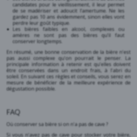
candidates pour le vieillissement, il leur permet
de se madériser et adoucit l’amertume. Ne les
gardez pas 10 ans évidemment, sinon elles vont
perdre leur goût typique.
Les bières faibles en alcool, complexes ou
amères ne sont pas des bières qu’il faut
conserver longtemps.
En résumé, une bonne conservation de la bière n'est
pas aussi complexe qu'on pourrait le penser. La
principale information à retenir est qu'elles doivent
être conservées dans un endroit frais, à l'abri du
soleil. En suivant ces règles et conseils, vous serez en
mesure de bénéficier de la meilleure expérience de
dégustation possible.
FAQ
Où conserver sa bière si on n'a pas de cave ?
Si vous n'avez pas de cave pour stocker votre bière,