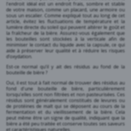
l'endroit idéal est un endroit frais, sombre et stable
de votre maison, comme un placard, une armoire ou
sous un escalier. Comme expliqué tout au long de cet
article, évitez les fluctuations de température et la
lumière directe du soleil qui peuvent altérer le goût et
la fraîcheur de la bière. Assurez-vous également que
les bouteilles sont stockées à la verticale afin de
minimiser le contact du liquide avec la capsule, ce qui
aide à préserver leur qualité et à réduire les risques
d’oxydation.
Est-ce normal qu’il y ait des résidus au fond de la
bouteille de bière ?
Oui, il est tout à fait normal de trouver des résidus au
fond d'une bouteille de bière, particulièrement
lorsqu'elles sont non filtrées et non pasteurisées. Ces
résidus sont généralement constitués de levures ou
de protéines de malt qui se déposent au cours de la
fermentation et du vieillissement de la bière. Cela
peut même être un signe de qualité, indiquant que la
bière a été peu traitée et conserve toutes ses saveurs
et caractéristiques naturelles.