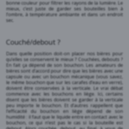
bonne couleur pour filtrer les rayons de la lumière. Le
mieux, c’est juste de garder ses bouteilles bien à
l’ombre, à température ambiante et dans un endroit
sec.
Couché/debout ?
Dans quelle position doit-on placer nos bières pour
qu’elles se conservent le mieux ? Couchées, debouts ?
En fait ça dépend de son bouchon. Les amateurs de
bières sont d’accord pour dire que les bières avec une
capsule ou avec un bouchon mécanique (vous savez,
le même bouchon que sur les carafes d’eau en verre),
doivent être conservées à la verticale. Le vrai débat
commence avec les bouchons en liège. Ici, certains
disent que les bières doivent se garder à la verticale
peu importe le bouchon. Et d’autres rappellent que
l’efficacité du bouchon en liège dépend de son
humidité : il faut que le liquide entre en contact avec le
bouchon, ce qui n’est pas le cas si la bouteille est
debout. Alors couchée, debout, au final, à vous de