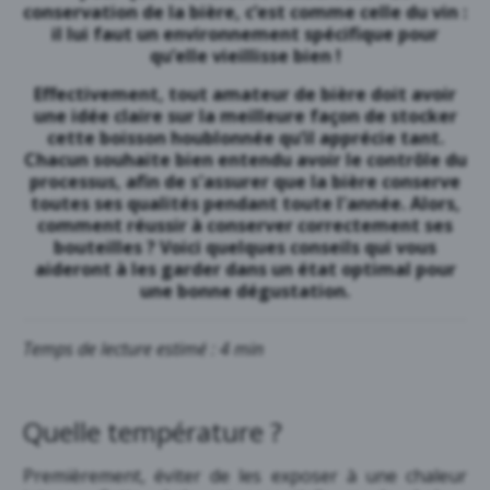
conservation de la bière, c’est comme celle du vin :
il lui faut un environnement spécifique pour
qu’elle vieillisse bien !
Effectivement, tout amateur de bière doit avoir
une idée claire sur la meilleure façon de stocker
cette boisson houblonnée qu’il apprécie tant.
Chacun souhaite bien entendu avoir le contrôle du
processus, afin de s'assurer que la bière conserve
toutes ses qualités pendant toute l'année. Alors,
comment réussir à conserver correctement ses
bouteilles ? Voici quelques conseils qui vous
aideront à les garder dans un état optimal pour
une bonne dégustation.
Temps de lecture estimé : 4 min
Quelle température ?
Premièrement, éviter de les exposer à une chaleur