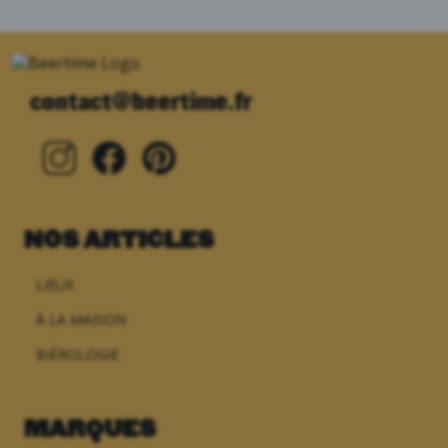
contact@beertime.fr
NOS ARTICLES
LIEUX
À LA MAISON
BIÈROLOGIE
MARQUES