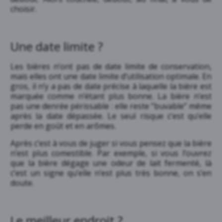
choisir.
Une date limite ?
Les bières n’ont pas de date limite de conservation,
mais elles ont une date limite d’utilisation optimale. En
gros, il n’y a pas de date précise à laquelle la bière est
marquée comme n’étant plus bonne. La bière n’est
pas une denrée périssable : elle reste “buvable” même
après la date dépassée. Le seul risque c’est qu’elle
perde en goût et en arômes.
Après c’est à vous de juger si vous pensez que la bière
n’est plus comestible. Par exemple, si vous l’ouvrez
que la bière dégage une odeur de lait fermenté, là
c’est un signe qu’elle n’est plus très bonne, on s’en
doute.
Le meilleur endroit ?