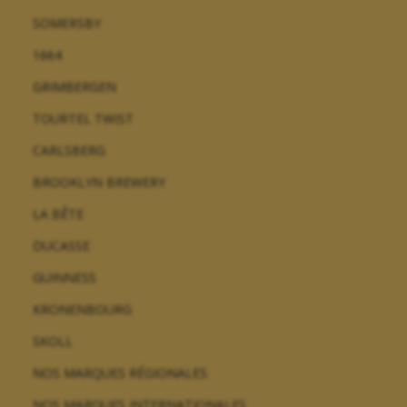
SOMERSBY
1664
GRIMBERGEN
TOURTEL TWIST
CARLSBERG
BROOKLYN BREWERY
LA BÊTE
DUCASSE
GUINNESS
KRONENBOURG
SKOLL
NOS MARQUES RÉGIONALES
NOS MARQUES INTERNATIONALES