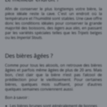
Afin de conserver le plus longtemps votre bière, la
pièce idéale reste la cave. C'est un endroit où la
température et l'humidité sont stables. Une cave offre
donc les conditions idéales pour conserver la grande
majorité des boissons, des
lagers
aux
ales
, en passant
par les variétés spéciales telles que les
Tripels
belges
ou les
Imperial Stouts
.
Des bières âgées ?
Comme pour tous les alcools, on retrouve des bières
âgées et parfois même âgées de plus de 20 ans. Mais
bon, c’est clair que la bière n’est pas l’alcool de
prédilection pour le vieillissement. Pour certaines
bières, quelques mois suffisent, pour d’autres
quelques semaines conviennent aussi.
Bon à savoir :
Les bières brunes sont généralement de bonnes