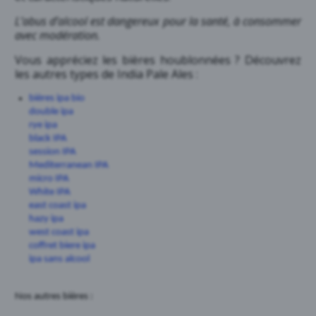
L’abus d’alcool est dangereux pour la santé, à consommer
avec modération.
Vous appréciez les bières houblonnées ? Découvrez
les autres types de India Pale Ales :
bières ipa bio
double ipa
rye ipa
black IPA
session IPA
Mediterranean IPA
micro IPA
White IPA
east coast ipa
hazy ipa
west coast ipa
coffret biere ipa
ipa sans alcool
Nos autres bières :