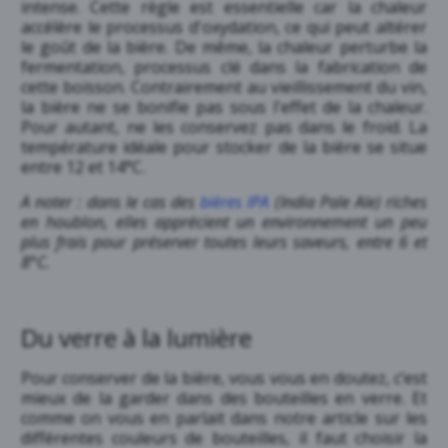
intense. Cette règle est essentielle car la chaleur
accélère le processus d'oxydation, ce qui peut altérer
le goût de la bière. De même, la chaleur perturbe la
fermentation, processus clé dans la fabrication de
cette boisson. Contrairement au vieillissement du vin,
la bière ne se bonifie pas sous l'effet de la chaleur.
Pour autant, ne les conservez pas dans le froid. La
température idéale pour stocker de la bière se situe
entre 12 et 14°C.
A noter : dans le cas des
bières I
PA
(India Pale Ale) riches
en houblon, elles apprécient un environnement un peu
plus frais pour préserver toutes leurs saveurs, entre 6 et
8°C.
Du verre à la lumière
Pour conserver de la bière, vous vous en doutez, c’est
mieux de la garder dans des bouteilles en verre. Et
comme on vous en parlait dans notre article sur les
différentes couleurs de bouteilles, il faut choisir la