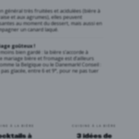
n général très fruitées et acidulées (bière à
 fraise et aux agrumes), elles peuvent
ssantes au moment du dessert, mais aussi en
mpagner un canard laqué.
iage goûteux !
moins bien gardé : la bière s’accorde à
e mariage bière et fromage est d’ailleurs
comme la Belgique ou le Danemark! Conseil :
s pas glacée, entre 6 et 9°, pour ne pas tuer
SINE À LA BIÈRE
CUISINE À LA BIÈRE
ocktails à
3 idées de