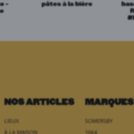
e -
pâtes à la bière
bas
e
#
NOS ARTICLES
MARQUES
LIEUX
SOMERSBY
À LA MAISON
1664