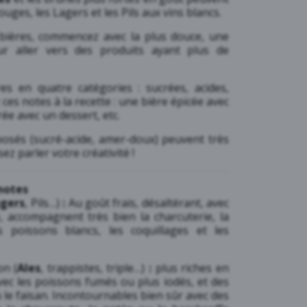
uges, les Lagers et les Pils aux vins blancs.
 bières, commencez avec la plus douce, une
r aller vers des produits ayant plus de
es en quatre catégories : sucrées, acides,
ces notes à la recette : une bière épicée avec
rée avec un dessert, etc.
posés (sucré-acide, amer-doux) peuvent très
ez parler votre créativité !
notes
gers
, Pils…)
:
Au goût frais, désaltérant, avec
 accompagnent très bien la charcuterie, la
 poissons blancs, les coquillages et les
on (
Ales
, trappistes, triple…)
:
plus riches en
vec les poissons fumés ou plus iodés, et des
le faisan. Incontournables bien sûr avec des