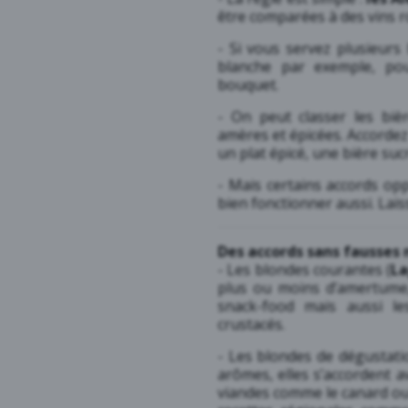
être comparées à des vins ro
- Si vous servez plusieurs
blanche par exemple, pou
bouquet.
- On peut classer les bièr
amères et épicées. Accordez 
un plat épicé, une bière suc
- Mais certains accords op
bien fonctionner aussi. Laiss
Des accords sans fausses 
- Les blondes courantes (
La
plus ou moins d’amertume,
snack-food mais aussi les
crustacés.
- Les blondes de dégustati
arômes, elles s’accordent a
viandes comme le canard ou 