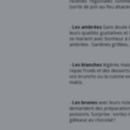
recettes régionales comme
(sorte de pot-au-feu alsacie
-
Les ambrées
Sans doute le
leurs qualités gustatives et 
se marient avec bonheur à l
ambrées : Sardines grillées
-
Les blanches
légères mais
repas froids et des dessert
vos brunchs ou la cuisine e
makis.
-
Les brunes
avec leurs note
demandent des préparations
poissons. Surprise : sortez
gâteaux au chocolat !