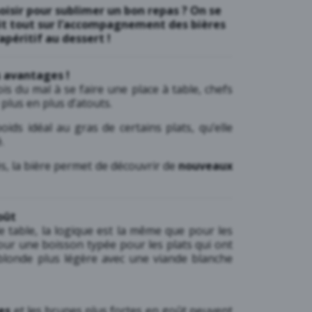
oisir pour sublimer un bon repas ? On se
dit tout sur l’accompagnement des bières
’apéritif au dessert !
s avantages !
is du mal à se faire une place à table, chefs
plus en plus d’atouts.
ids idéal au gras de certains plats, qu’elle
.
tés, la bière permet de découvrir de
nouveaux
oût
e table, la logique est la même que pour les
our une boisson typée pour les plats qui ont
blonde plus légère avec une viande blanche
les
et les brunes plus fortes en goût peuvent