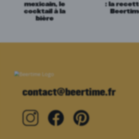
mexicain, le
: la recett
cocktail à la
Beertim
bière
contact@beertime.fr