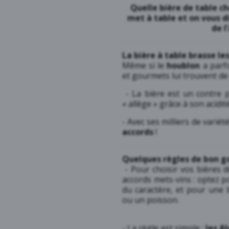
Quelle bière de table ch
met à table et on vous 
de l
La bière à table brasse le
Même si le
houblon
a parfo
et gourmets lui trouvent de 
- La bière est un contre po
« allège » grâce à son acidité
- Avec ses milliers de varié
accords
!
Quelques règles de bon g
- Pour choisir vos bières d
accords mets-vins : optez p
du caractère, et pour une 
ou un poisson.
- La règle est simple :
les A