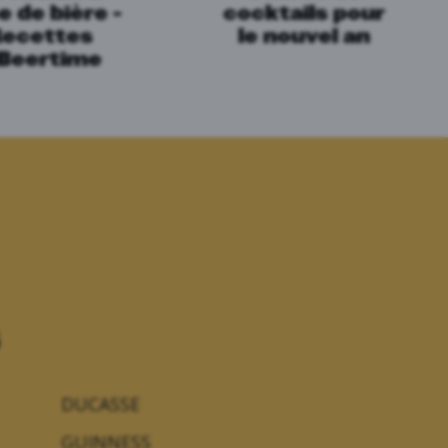
e de bière -
cocktails pour
Recettes
le nouvel an
Beertime
DUCASSE
GUINNESS