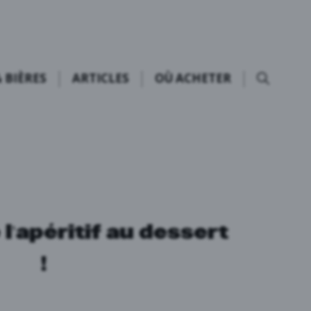
 BIÈRES
ARTICLES
OÙ ACHETER
 l’apéritif au dessert
!