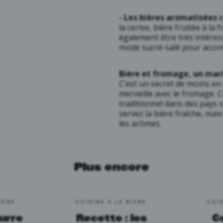
- Les bières aromatisées
e
la cerise, bière fruitée à la
également être très intére
mode sucré-salé pour acco
Bière et fromage, un mar
C’est un secret de moins en 
merveille avec le fromage. C
traditionnel dans des pays 
servez la bière fraîche, mai
les arômes.
Plus encore
IÈRE
CUISINE À LA BIÈRE
CUI
eurre
Recette : les
C