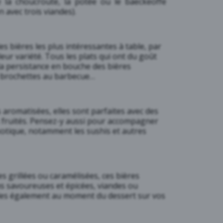
 la choucroute, la potée ou le baeckeoffe
n avec trois viandes).
s bières les plus intéressantes à table, par
leur variété. Tous les plats qui ont du goût
a persistance en bouche des bières
, brochettes au barbecue…
 aromatisées, elles sont parfaites avec des
s fruités. Pensez-y aussi pour accompagner
xotique, notamment les sushis et autres
s grillées ou caramélisées, ces bières
 savoureuses et épicées, viandes ou
-les également au moment du dessert sur vos