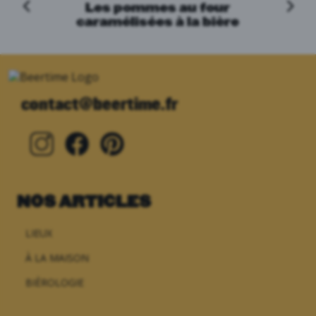
Les pommes au four
caramélisées à la bière
contact@beertime.fr
NOS ARTICLES
LIEUX
À LA MAISON
BIÈROLOGIE