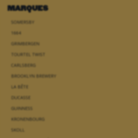
MARQUES
SOMERSBY
1664
GRIMBERGEN
TOURTEL TWIST
CARLSBERG
BROOKLYN BREWERY
LA BÊTE
DUCASSE
GUINNESS
KRONENBOURG
SKOLL