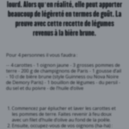
lourd. Alors qu’en réalité, elle peut apporter
beaucoup de légèreté en termes de goût. La
preuve avec cette recette de légumes
revenus à la bière brune.
Pour 4 personnes il vous faudra :
-- 4 carottes - 1 oignon jaune - 3 grosses pommes de
terre - 200 g de champignons de Paris - 1 gousse d’ail
- 10 cl de bière brune (style Guinness ou Nova Noire
de Demory Paris) - 1 bouillon de légumes - du persil -
du sel et du poivre - de l’huile d’olive
Commencez par éplucher et laver les carottes et
les pommes de terre. Faites revenir à feu doux
avec un filet d’huile d’olive au fond de la poêle.
Ensuite, occupez-vous de vos oignons (ha-ha) :