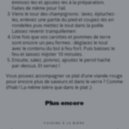
émincez-les et ajoutez-les à la préparation.
Faites de même pour l’ail.
Viens le tour des champignons : lavez, épluchez-
les, enlevez une partie du pied et coupez-les en
rondelles puis mettez le tout dans la poêle.
Laissez revenir tranquillemen
Une fois que vos carottes et pommes de terre
sont encore un peu fermes : déglacez le tout
avec le contenu du bol à feu fort. Puis baissez le
feu et laissez mijoter 10 minutes.
Ensuite, salez, poivrez, ajoutez le persil haché
par-dessus. Et servez !.
Vous pouvez accompagner ce plat d’une viande rouge
pour encore plus de saveurs et dans le verre ? Comme
d’hab ! La même bière que dans le plat ;)
Plus encore
CUISINE À LA BIÈRE