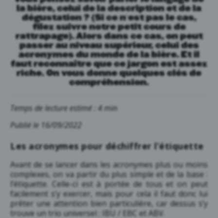
la bière, celui de la description et de la
dégustation ? (
Si ce n’est pas le cas,
filez suivre notre petit cours de
rattrapage
). Alors dans ce cas, on peut
passer au niveau supérieur, celui des
acronymes du monde de la bière. Et il
faut reconnaître que ce jargon est assez
riche. On vous donne quelques clés de
compréhension.
Temps de lecture estimé : 4 min
Publié le 16/09/2022
Les acronymes pour déchiffrer l’étiquette
Avant de se lancer dans les acronymes plus ou moins
complexes, on va partir du plus simple et de la base :
l’étiquette. Celle-ci est à portée de tous et on peut
facilement s’y exercer, mais pour cela il faut donc lui
prêter une attention bien particulière, car dessus s’y
trouve un trio universel : IBU / EBC et ABV.