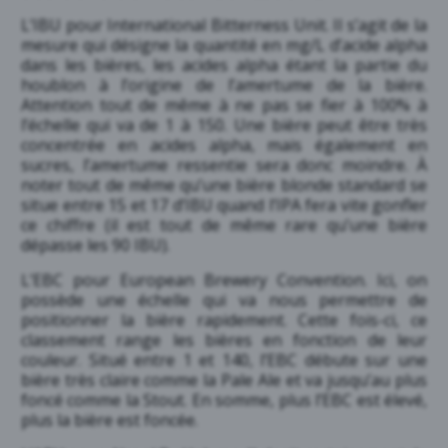
L’IBU pour International Bitterness Unit. Il s’agit de la
mesure qui désigne la quantité en mg/L d’acide alpha
dans les bières, les acides alpha étant la partie du
houblon à l’origine de l’amertume de la bière.
Attention tout de même à ne pas se fier à 100% à
l’échelle qui va de 1 à 150. Une bière peut être très
concentrée en acides alpha, mais également en
sucres, l’amertume ressentie sera donc moindre. À
noter tout de même qu’une bière blonde standard se
situe entre 15 et 17 d’IBU quand l’IPA fera vite gonfler
ce chiffre (il est tout de même rare qu’une bière
dépasse les 90 IBU).
L’EBC pour European Brewery Convention. Ici, on
possède une échelle qui va nous permettre de
positionner la bière rapidement. Cette fois-ci, ce
classement range les bières en fonction de leur
couleur. Situé entre 1 et 140, l’EBC débute sur une
bière très claire comme la Pale Ale et va jusqu’au plus
foncé comme la Stout. En somme, plus l’EBC est élevé,
plus la bière est foncée.