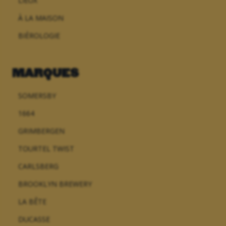
LIEUX
À LA MAISON
BIÈROLOGIE
MARQUES
SOMERSBY
1664
GRIMBERGEN
TOURTEL TWIST
CARLSBERG
BROOKLYN BREWERY
LA BÊTE
DUCASSE