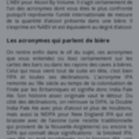
L’ABV pour Alcool By Volume. Il s’agit certainement de
l’un des acronymes dont vous êtes le plus confronté
puisqu’il représente l’unité internationale de mesure
de la quantité d’alcool présente dans une bière. Il
s’exprime en %ABV et est équivalent au degré d’alcool.
Les acronymes qui parlent de bière
On rentre enfin dans le vif du sujet, ces acronymes
que vous entendez ou lisez certainement sur les
cartes des bars ou dans les rayons des caves à bières.
Celui qui nous vient tout de suite en tête, c’est bien
l’IPA et toutes ses déclinaisons. L’acronyme IPA
remonte au 18e siècle au temps de la colonisation de
l’Inde par les Britanniques et signifie donc India Pale
Ale.
Son histoire assez originale vaut le détour
. Du
côté des déclinaisons, on retrouve la DIPA, la Double
India Pale Ale avec plus d’alcool et plus de houblons,
mais aussi la NEIPA pour New England IPA qui est
brassée avec de l’avoine (une recette traditionnelle
qui provient de la Nouvelle-Angleterre) ou encore la
SIPA qui connaît deux significations : la Smoked IPA,