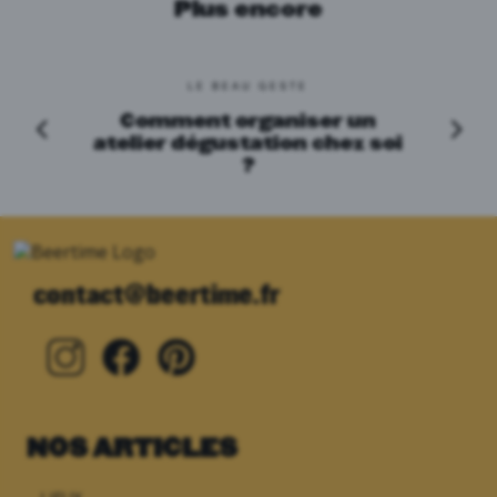
Plus encore
LE BEAU GESTE
Comment organiser un
atelier dégustation chez soi
?
contact@beertime.fr
NOS ARTICLES