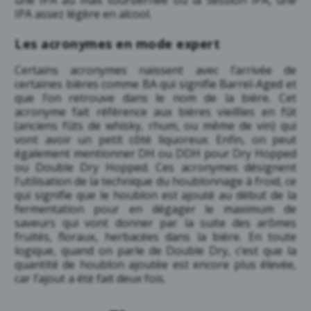
une IPA au malt tourbérnée ou la Session IPA, une
IPA assez légère en alcool.
Les acronymes en mode expert
Certains acronymes naissent avec l’arrivée de
certaines bières comme BA qui signifie Barrel-Aged et
que l’on retrouve dans le nom de la bière. Cet
acronyme fait référence aux bières vieillies en fût
(anciens fûts de whisky, rhum, ou même de vin) qui
vont avoir un petit côté liquoreux. Enfin, on peut
également mentionner DH ou DDH pour Dry Hopped
ou Double Dry Hopped. Ces acronymes désignent
l’utilisation de la technique du houblonnage à froid, ce
qui signifie que le houblon est ajouté au début de la
fermentation pour en dégager le maximum de
saveurs qui vont donner par la suite des arômes
fruités, floraux, herbacées dans la bière. En toute
logique, quand on parle de Double Dry, c’est que la
quantité de houblon ajoutée est encore plus élevée,
car l’ajout a été fait deux fois.