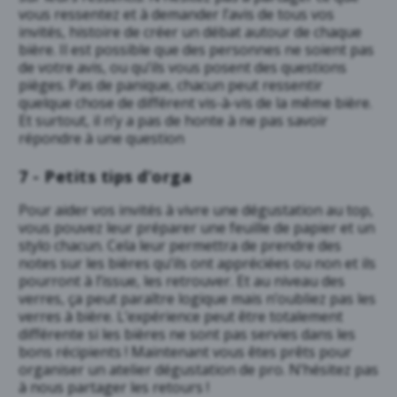
vous ressentez et à demander l’avis de tous vos
invités, histoire de créer un débat autour de chaque
bière. Il est possible que des personnes ne soient pas
de votre avis, ou qu’ils vous posent des questions
pièges. Pas de panique, chacun peut ressentir
quelque chose de différent vis-à-vis de la même bière.
Et surtout, il n’y a pas de honte à ne pas savoir
répondre à une question
7 - Petits tips d’orga
Pour aider vos invités à vivre une dégustation au top,
vous pouvez leur préparer une feuille de papier et un
stylo chacun. Cela leur permettra de prendre des
notes sur les bières qu’ils ont appréciées ou non et ils
pourront à l’issue, les retrouver. Et au niveau des
verres, ça peut paraître logique mais n’oubliez pas les
verres à bière. L’expérience peut être totalement
différente si les bières ne sont pas servies dans les
bons récipients ! Maintenant vous êtes prêts pour
organiser un atelier dégustation de pro. N’hésitez pas
à nous partager les retours !