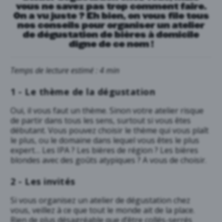
vous ne savez pas trop comment faire.
On a vu juste ? Eh bien, on vous file tous
nos conseils pour organiser un atelier
de dégustation de bières à domicile
digne de ce nom !
Temps de lecture estimé : 4 min
1 - Le thème de la dégustation
Oui, il vous faut un thème. Sinon votre atelier risque
de partir dans tous les sens, surtout si vous êtes
débutant. Vous pouvez choisir le thème qui vous plaît
le plus, ou le domaine dans lequel vous êtes le plus
expert… Les IPA ? Les bières de région ? Les bières
blondes avec des goûts atypiques ? A vous de choisir.
2 - Les invités
Si vous organisez un atelier de dégustation chez
vous, veillez à ce que tout le monde ait de la place.
Rien de plus désagréable que d’être collés-serrés