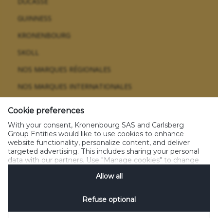
DUCASSE
GUINNESS
KRONENBOURG
SKOLL
NOS MARQUES RÉGIONALES
NOS MARQUES INTERNATIONALES
Cookie preferences
With your consent, Kronenbourg SAS and Carlsberg
Glossaire
CGU
Politique sur les données personnelles
Group Entities would like to use cookies to enhance
Politique sur les cookies
Règlement jeux concours
website functionality, personalize content, and deliver
Gérez les cookies
Nos emballages
All rights reserved 2021
targeted advertising. This includes sharing your personal
data with our partners. Use "Manage cookies" to change
your consent preferences anytime. See our
Cookie
Allow all
Notification
&
Privacy Notification
for details.
Refuse optional