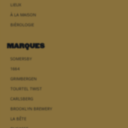
LIEUX
À LA MAISON
BIÈROLOGIE
MARQUES
SOMERSBY
1664
GRIMBERGEN
TOURTEL TWIST
CARLSBERG
BROOKLYN BREWERY
LA BÊTE