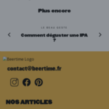
Plus encore
LE BEAU GESTE
Comment déguster une IPA
?
contact@beertime.fr
NOS ARTICLES