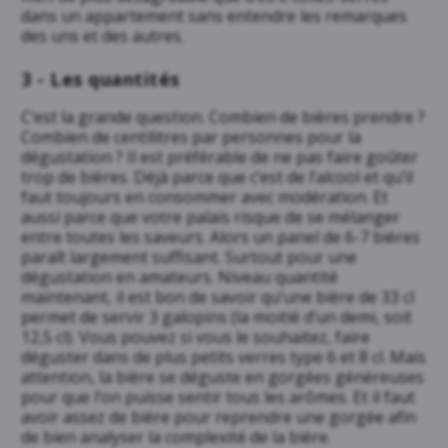
dans un appartement sans entendre les remarques
des uns et des autres.
3 - Les quantités
C’est la grande question. Combien de bières prendre ?
Combien de centilitres par personnes pour la
dégustation ? Il est préférable de ne pas faire goûter
trop de bières. Déjà parce que c’est de l’alcool et qu’il
faut toujours en consommer avec modération. Et
aussi parce que votre palais risque de se mélanger
entre toutes les saveurs. Alors un panel de 6-7 bières
paraît largement suffisant. Surtout pour une
dégustation en amateurs. Niveau quantité
maintenant, il est bon de savoir qu’une bière de 33 cl
permet de servir 3 galopins (la moitié d’un demi, soit
12,5 cl). Vous pouvez si vous le souhaitez, faire
déguster dans de plus petits verres type 6 et 8 cl. Mais
attention, la bière se déguste en gorgées généreuses
pour que l’on puisse sentir tous les arômes. Et il faut
avoir assez de bière pour reprendre une gorgée afin
de bien analyser la complexité de la bière.