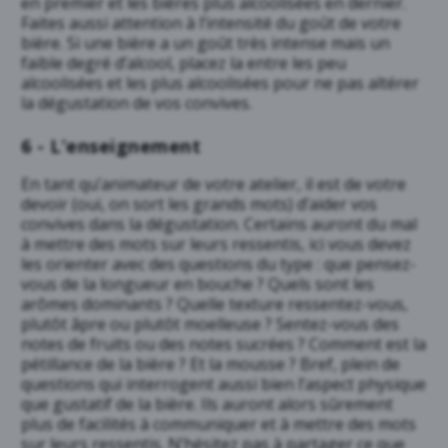
en premier et les bières plus alcoolisées en dernier.
Faites aussi attention à l’intensité du goût de votre
bière. Si une bière a un goût très intense mais un
faible degré d’alcool, placez la entre les peu
alcoolisées et les plus alcoolisées pour ne pas altérer
la dégustation de vos convives.
6 - L’enseignement
En tant qu’animateur de votre atelier, il est de votre
devoir (oui, on sort les grands mots) d’aider vos
convives dans la dégustation. Certains auront du mal
à mettre des mots sur leurs ressentis, ici vous devez
les orienter avec des questions du type : que pensez-
vous de la longueur en bouche ? Quels sont les
arômes dominants ? Quelle texture ressentez-vous,
plutôt âpre ou plutôt moelleuse ? Sentez-vous des
notes de fruits ou des notes sucrées ? Comment est la
pétillance de la bière ? Et la mousse ? Bref, plein de
questions qui interrogent aussi bien l’aspect physique
que gustatif de la bière. Ils auront alors sûrement
plus de facilités à communiquer et à mettre des mots
sur leurs ressentis. N’hésitez pas à partager ce que