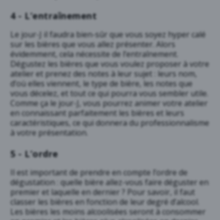
4 - L’entraînement
Le jour-J il faudra bien-sûr que vous soyez hyper calé
sur les bières que vous allez présenter. Alors
évidemment, cela nécessite de l’entraînement.
Dégustez les bières que vous voulez proposer à votre
atelier et prenez des notes à leur sujet : leurs nom,
d’où elles viennent, le type de bière, les notes que
vous décelez, et tout ce qui pourra vous sembler utile.
Comme ça le jour-J, vous pourrez animer votre atelier
en connaissant parfaitement les bières et leurs
caractéristiques, ce qui donnera du professionnalisme
à votre présentation.
5 - L’ordre
Il est important de prendre en compte l’ordre de
dégustation : quelle bière allez-vous faire déguster en
premier et laquelle en dernier ? Pour savoir, il faut
classer les bières en fonction de leur degré d’alcool.
Les bières les moins alcoolisées seront à consommer