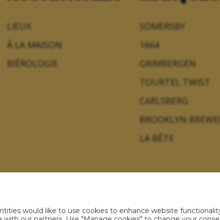
LIEUX
SOMERSBY
À LA MAISON
1664
BIÈROLOGIE
GRIMBERGEN
TOURTEL TWIST
CARLSBERG
BROOKLYN BREWE
LA BÊTE
ties would like to use cookies to enhance website functionality
s personnelles
Politique sur les cookies
Règlement jeux 
ata with our partners. Use "Manage cookies" to change your cons