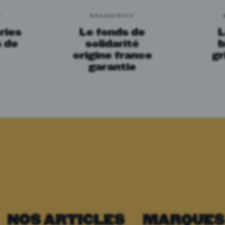
S
BRASSERIES
ries
Le fonds de
L
 de
solidarité
b
origine france
g
garantie
NOS ARTICLES
MARQUES