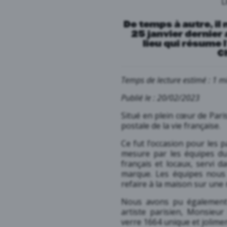
L
De temps à autre, il 
25 janvier dernier 
lieu qui résume l’
C
Temps de lecture estimé : 1 m
Publié le : 20/02/2023
Situé en plein cœur de Paris
postale de la vie française.
Ce fut l’occasion pour les p
mesure par les équipes du
français et locaux, servi 
marque. Les équipes nous 
refaire à la maison sur une 
Nous avons pu également 
artiste parisien,
Monsieur 
verre 1664 unique et jolime