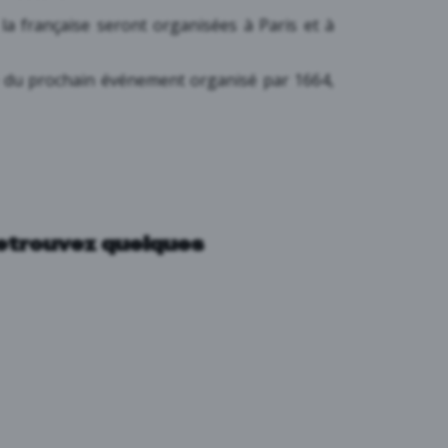
 la française seront organisées à Paris et à
é du prochain événement organisé par 1664,
retrouvez quelques