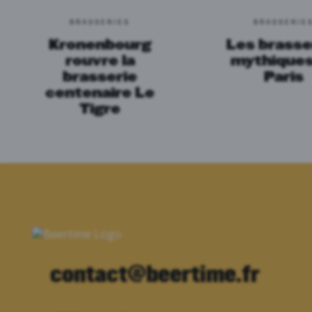
BRASSERIES
BRASSERIE
Kronenbourg
Les brasse
rouvre la
mythiques
brasserie
Paris
centenaire Le
Tigre
contact@beertime.fr