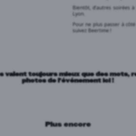
Bientôt, d’autres soirées à
Lyon.
Pour ne plus passer à côt
suivez Beertime !
s valent toujours mieux que des mots, 
photos de l'événement ici !
Plus encore