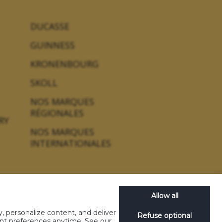
DUCASSE
GUINNESS
KRONENBOURG
SKOLL
NOS MARQUES
RÉGIONALES
RY
NOS MARQUES
INTERNATIONALES
Allow all
, personalize content, and deliver
Refuse optional
concours
Gérez les cookies
Nos emballages
ent preferences anytime. See our