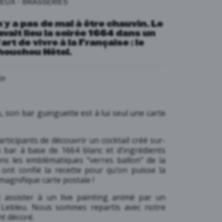
IEUX
-
BRASSERIES
n’y a pas de mal à être chauvin. Le
avait lieu la soirée 1664 dans un
art de vivre à la Française : le
houchou Hôtel
.
in
, son bar guinguette est à lui seul une carte
articipants de découvrir un cocktail créé sur-
 bar à base de 1664 blanc et d’ingrédients
dans les emblématiques "verres ballon" de la
ont confié la recette pour qu’on puisse la
magnifique carte postale !
assister à un live painting animé par un
Lebleu
. Nous sommes repartis avec notre
nt décoré.