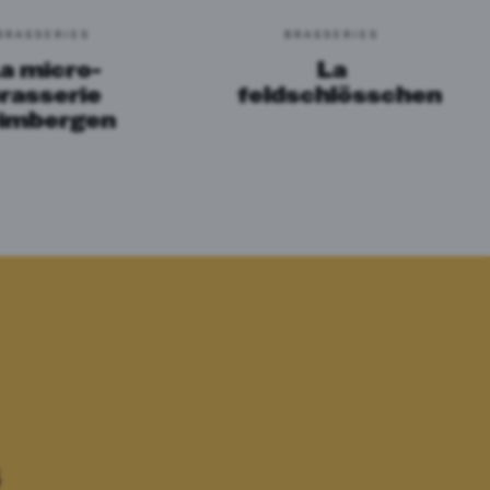
BRASSERIES
BRASSERIES
a micro-
La
rasserie
feldschlösschen
rimbergen