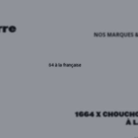
rre
NOS MARQUES &
hou Hôtel : La soirée 1664 à la française
1664 X CHOUCHO
À 