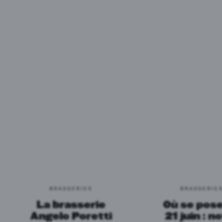
BRASSERIES
BRASSERIE
La brasserie
Où se pose
Angelo Poretti
21 juin : n