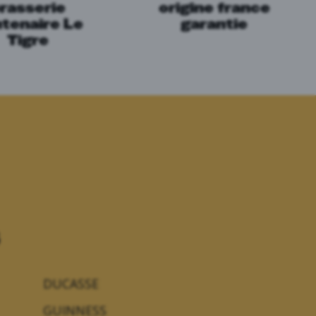
rasserie
origine france
tenaire Le
garantie
Tigre
DUCASSE
GUINNESS