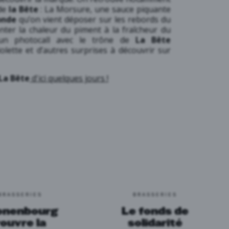
 de
la Bête
: La Morsure, une sauce piquante
onde
qu’on vient déposer sur les rebords du
onter la chaleur du piment à la fraîcheur du
 un photocall avec le trône de
La Bête
olette et d’autres surprises à découvrir sur
La Bête
d'ici quelques jours !
BRASSERIES
BRASSERIES
onenbourg
Le fonds de
rouvre la
solidarité