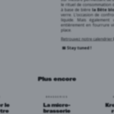
le rituel de consommation
à base de bière
la Bête bl
verre. L’occasion de confr
liquide. Mais également
entièrement en fourrure vi
place.
Retrouvez notre calendrier
📅 Stay tuned !
Plus encore
S
BRASSERIES
r le
La micro-
Kr
otre
brasserie