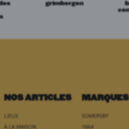
 des
grimbergen
b
cen
ns
NOS ARTICLES
MARQUES
LIEUX
SOMERSBY
À LA MAISON
1664