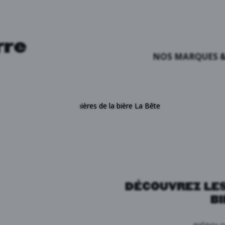
rre
NOS MARQUES &
écouvrez les soirées Tanières de la bière La Bête
DÉCOUVREZ LES
BI