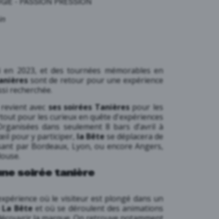
GIE
-
PASSION PRESSION
in
i en 2023, et des tournées mémorables en
anières
sont de retour pour une expérience
ssi recherchée.
revient avec
ses soirées Tanières
pour les
tout pour les curieux en quête d'expériences
Organisées dans seulement 8 bars d’avril à
œil pour y participer,
la Bête
se déplacera de
ant par Bordeaux, Lyon, ou encore Angers,
louse.
une soirée tanière
expérience où le visiteur est plongé dans un
e
La Bête
et où se déroulent des animations
découvrir la marque. On retrouve notamment