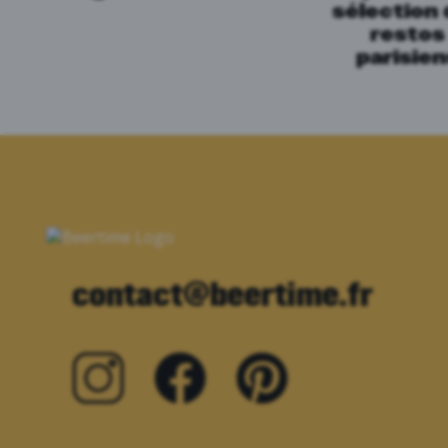
sélection
restos
parisie
contact@beertime.fr