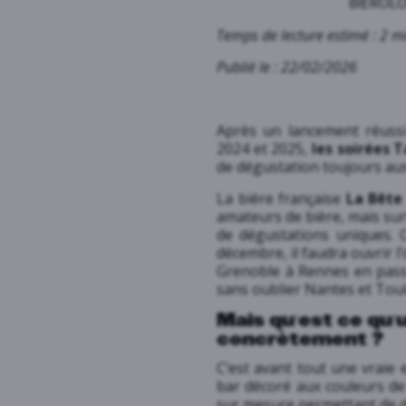
BIÉROLO
Temps de lecture estimé : 2 m
Publié le : 22/02/2026
Après un lancement réuss
2024 et 2025,
les soirées T
de dégustation toujours au
La bière française
La Bête
amateurs de bière, mais sur
de dégustations uniques. 
décembre, il faudra ouvrir l’
Grenoble à Rennes en pass
sans oublier Nantes et Tou
Mais qu’est ce qu’
concrètement ?
C’est avant tout une vraie 
bar décoré aux couleurs d
sur mesure permettant de 