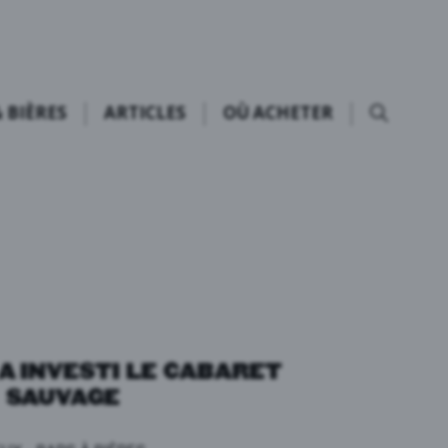
 BIÈRES
ARTICLES
OÙ ACHETER
A INVESTI LE CABARET
SAUVAGE