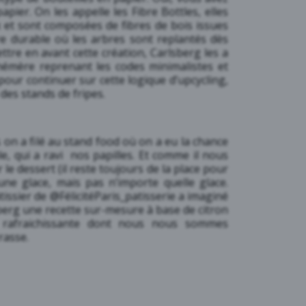
papier. On les appelle les Fibre Bottles, elles
x et sont composées de fibres de bois issues
ère durable où les arbres sont replantés dès
ttre en avant cette création, Carlsberg les a
émère reprenant les codes minimalistes et
t pour continuer sur cette logique d’upcycling,
des stands de fripes.
 on a filé au stand food où on a eu la chance
le, qui a ravi nos papilles. Et comme il nous
 le dessert (il reste toujours de la place pour
une glace, mais pas n’importe quelle glace.
tissier de
@FélicitéParis_patisserie
a imaginé
berg une recette sur-mesure à base de citron
e rafraichissante dont nous nous sommes
rasse.