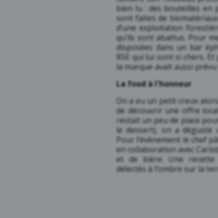
bien lu : des bouteilles en 
sont faites de biomatériau
d’une exploitation foresti
qu’ils sont abattus. Pour me
disposées dans un bar éph
RSE qui lui sont si chers. E
la marque avait aussi prévu 
La food à l'honneur
On a eu un petit creux alors
de découvrir une offre loca
restait un peu de place pour
le dessert), on a dégusté 
Pour l’évènement le chef pâ
en collaboration avec Carls
et de bière. Une recett
délectés à l’ombre sur la ter