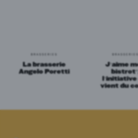
BRASSERIES
BRASSERIE
La brasserie
J’aime m
Angelo Poretti
bistrot”
l’initiative
vient du c