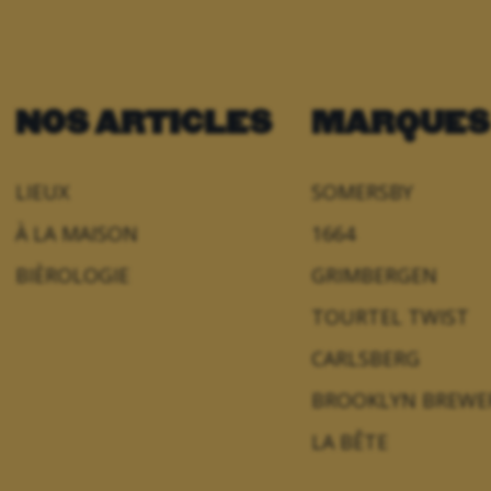
NOS ARTICLES
MARQUES
LIEUX
SOMERSBY
À LA MAISON
1664
BIÈROLOGIE
GRIMBERGEN
TOURTEL TWIST
CARLSBERG
BROOKLYN BREWE
LA BÊTE