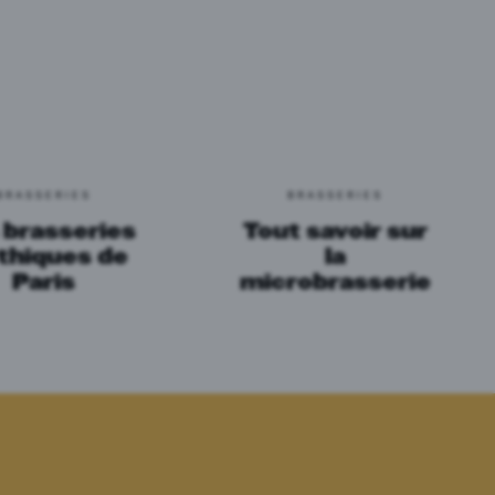
BRASSERIES
BRASSERIES
 brasseries
Tout savoir sur
thiques de
la
Paris
microbrasserie