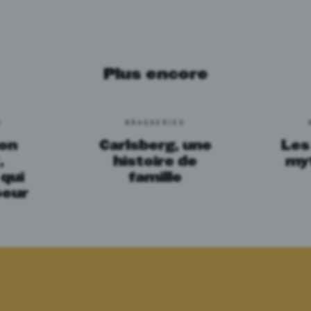
Plus encore
S
BRASSERIES
on
Carlsberg, une
Les
,
histoire de
my
 qui
famille
oeur