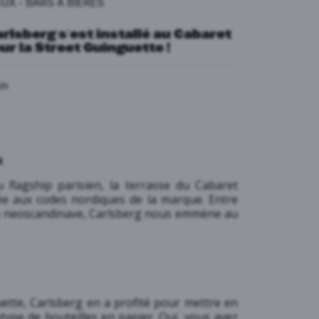
EUX
-
BARS À BIÈRES
Carlsberg s’est installé au Cabaret
r la Street Guinguette !
in
k
 flagship parisien, la terrasse du Cabaret
ée aux codes nordiques de la marque. Entre
gn neoscandinave, Carlsberg nous emmène au
uette, Carlsberg en a profité pour mettre en
ype de bouteilles en papier. Oui, vous avez