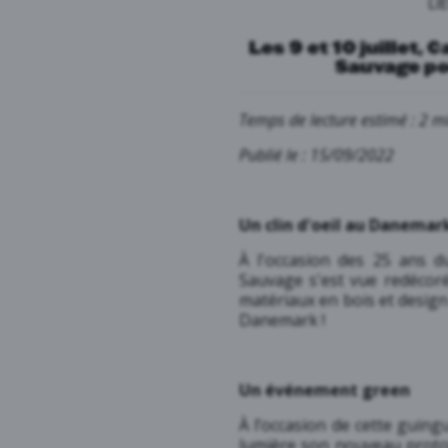
LI
Les 9 et 10 juillet, 
Sauvage pou
Temps de lecture estimé : 2 m
Publié le : 15/09/2022
Un clin d'oeil au Danemar
À l'occasion des 25 ans du
Sauvage s'est vue redécor
matériaux en bois et desi
Danemark !
Un événement green
À l’occasion de cette guing
lumière son nouveau protot