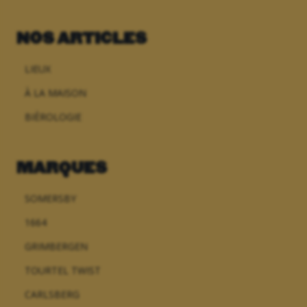
NOS ARTICLES
LIEUX
À LA MAISON
BIÈROLOGIE
MARQUES
SOMERSBY
1664
GRIMBERGEN
TOURTEL TWIST
CARLSBERG