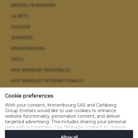
BROOKLYN BREWERY
LA BÊTE
DUCASSE
GUINNESS
KRONENBOURG
SKOLL
NOS MARQUES RÉGIONALES
NOS MARQUES INTERNATIONALES
Cookie preferences
With your consent, Kronenbourg SAS and Carlsberg
Glossaire
CGU
Politique sur les données personnelles
Group Entities would like to use cookies to enhance
Politique sur les cookies
Règlement jeux concours
website functionality, personalize content, and deliver
Gérez les cookies
Nos emballages
All rights reserved 2021
targeted advertising. This includes sharing your personal
data with our partners. Use "Manage cookies" to change
your consent preferences anytime. See our
Cookie
Allow all