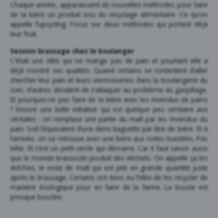
Chaque année, apparaissent de nouvelles méthodes pour faire
de la bière un produit issu du recyclage alimentaire. Ce qu’on
appelle l’upcycling. Focus sur deux méthodes qui portent déjà
leur fruit.
Session brassage chez le boulanger
C’était une idée qui ne mange pas de pain et pourtant elle a
déjà montré ses qualités. Quand certains se contentent d’aller
chercher leur pain et leurs viennoiseries dans la boulangerie du
coin, d’autres décident de s’attaquer au problème du gaspillage.
Et pourquoi ne pas faire de la bière avec les invendus de pains
? Encore une belle initiative qui est quelque peu similaire aux
céréales : on remplace une partie du malt par les invendus du
pain. Soit l’équivalent d’une demi baguette par litre de bière. Et à
l’arrivée, on se retrouve avec une bière aux notes toastées. Pas
bête. Et c’est un petit cercle qui démarre. Car il faut savoir aussi
que le monde brassicole produit des déchets. On appelle ça les
drêches, le reste de malt qui est jeté en grande quantité juste
après le brassage. Certains ont donc eu l’idée de les recycler de
manière écologique pour en faire de la farine. La boucle est
presque bouclée..