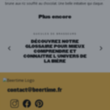
brune aux riz soufflé au chocolat. Une belle initiative qui claque.
Plus encore
GUEULES DE BRASSEURS
DÉCOUVREZ NOTRE
GLOSSAIRE POUR MIEUX
COMPRENDRE ET
CONNAITRE L’UNIVERS DE
LA BIÈRE
contact@beertime.fr