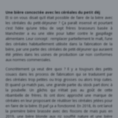
Une bière concoctée avec les céréales du petit déj
Et si on vous disait qu’il était possible de faire de la bière avec
les céréales du petit-déjeuner ? Ça paraît insensé et pourtant
c’est l’idée qu’une tribu de sept frères brasseurs basée à
Manchester a eu une idée pour lutter contre le gaspillage
alimentaire. Leur concept : remplacer partiellement le malt, l’une
des céréales habituellement utilisée dans la fabrication de la
bière, par une partie des céréales de petit-déjeuner qui auraient
été jetées dans les usines de production car non conformes
aux normes commerciales.
Concrètement ça veut dire quoi ? Il y a toujours des petits
couacs dans les process de fabrication qui se traduisent par
des céréales trop petites ou trop grosses ou alors trop cuites.
Et quand ça match pas, une grande partie du stock part donc à
la poubelle. Un gâchis qui n’était pas au goût de cette
ribambelle de frères. Ils ont donc approché une marque de
céréales en leur proposant de réutiliser les céréales jetées pour
en faire de la bière. Et paf ça a fonctionné. En 2018, ils ont lancé
la première bière brassée avec des flocons de maïs puis en
2019, une bière blonde aux riz soufflé nature et une bière