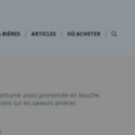
 BIÈRES
ARTICLES
OÙ ACHETER
 amertume assez prononcée en bouche.
ccent sur les saveurs amères.
s.