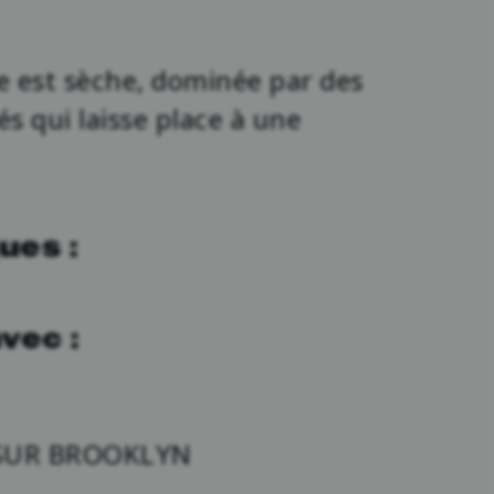
 est sèche, dominée par des
 qui laisse place à une
ues :
vec :
 SUR BROOKLYN