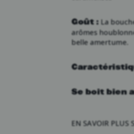
La bouche
Goût :
arômes houblonnés
belle amertume.
Caractéristiq
Se boit bien a
EN SAVOIR PLUS