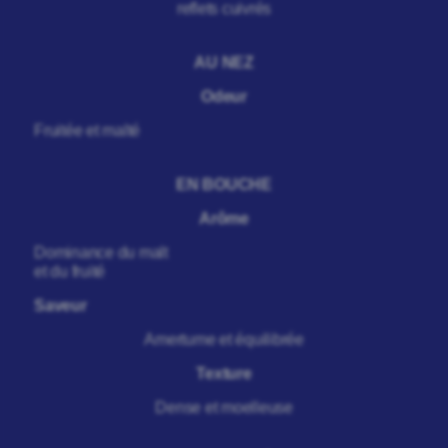
reflets cuivrés
AU NEZ
Odeur
Fruitée et malté
EN BOUCHE
Arôme
Dominance du malt
et du fruité
Saveur
Amertume et équilibrée
Texture
Dense et moelleuse