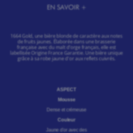
EN SAVOIR +
1664 Gold, une bière blonde de caractère aux notes
de fruits jaunes. Élaborée dans une brasserie
française avec du malt d’orge français, elle est
labellisée Origine France Garantie. Une bière unique
grâce à sa robe jaune d'or aux reflets cuivrés.
ASPECT
Mousse
Dense et crémeuse
Couleur
Jaune d'or avec des