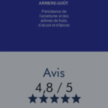
ARRIERE-GOÛT
Persistance de
l'amertume et des
arômes de fruits,
d'alcool et d'épices
Avis
4,8 / 5