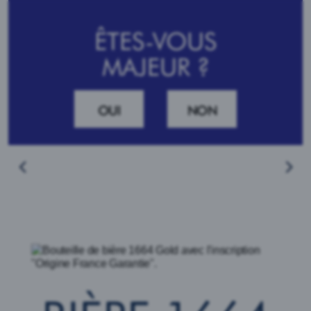
ÊTES-VOUS
MAJEUR ?
1664
Nos Bières
1664 Gold
OUI
NON
Bière 1664 Rosé