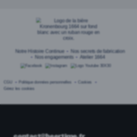
BEERTIME
Notre Histoire Continue
Nos secrets de fabrication
Nos engagements
Atelier 1664
CGU
Politique données personnelles
Cookies
Gérez les cookies
contact@beertime.fr