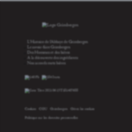
L'Histoire de l'Abbaye de Grimbergen
Le savoir-faire Grimbergen
Des Hommes et des bières
A la découverte des ingrédients
Nos accords mets bières
Cookies
CGU
Grimbergen
Gérez les cookies
Politique sur les données personnelles