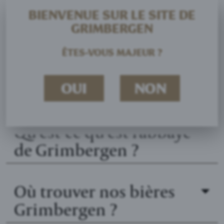
BIENVENUE SUR LE SITE DE
GRIMBERGEN
ÊTES-VOUS MAJEUR ?
Quelle est l'origine de la
OUI
NON
Grimbergen ?
Qu'est-ce qu'est l’abbaye
de Grimbergen ?
Où trouver nos bières
Grimbergen ?