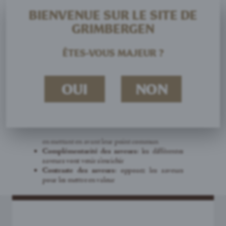
BIENVENUE SUR LE SITE DE
GRIMBERGEN
ÊTES-VOUS MAJEUR ?
NOS ACCORDS METS-
OUI
NON
BIÈRES
Pour accorder votre bière Grimbergen avec vos plats,
pensez aux 3 principes suivants:
Renforcement des saveurs
: associez les saveurs
en mettant en avant leur point commun
Complémentarité des saveurs
: les différentes
saveurs vont venir s’enrichir
Contraste des saveurs
: opposez les saveurs
pour les mettre en valeur