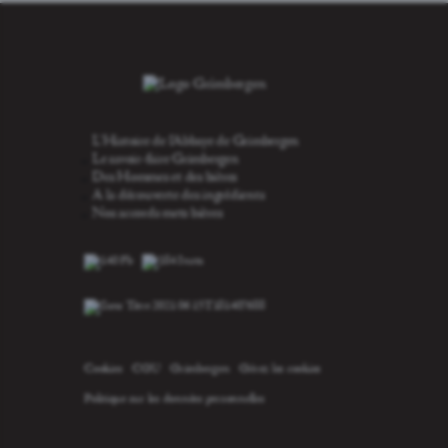
L'Histoire de l'Abbaye de Grimbergen
Le savoir-faire Grimbergen
Des Hommes et des bières
A la découverte des ingrédients
Nos accords mets bières
Cookies
CGU
Grimbergen
Gérez les cookies
Politique sur les données personnelles