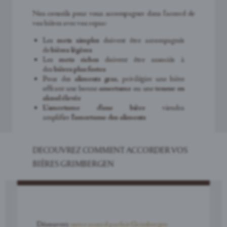
Nos conseils pour vous accompagner dans l’accord de
vos bières avec vos repas:
Les
mets simples
doivent être accompagnés
de
bières légères
Les
mets riches
doivent être associés à
des
bières plus fortes
Pour des
aliments gras
, privilégier une bière
offrant une bonne
amertume
ou une
teneur en
alcool élevée
L’amertume d’une bière
viendra
amplifier
l’amertume des aliments
DECOUVREZ COMMENT ACCORDER VOS
BIÈRES GRIMBERGEN
Découvrez
notre accord parfait Grimbergen