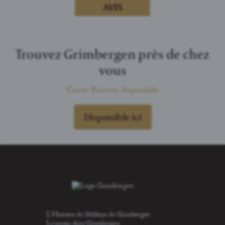
AVIS
Trouvez Grimbergen près de chez
vous
Cuvée Réserve disponible
Disponible ici
L'Histoire de l'Abbaye de Grimbergen
Le savoir-faire Grimbergen