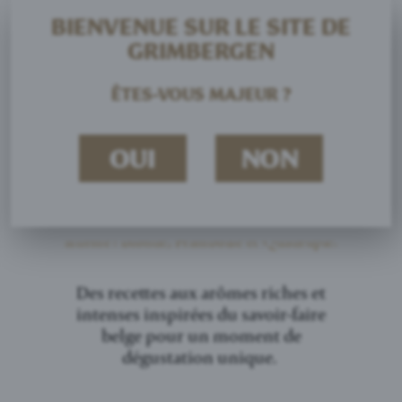
BIENVENUE SUR LE SITE DE
GRIMBERGEN
ÊTES-VOUS MAJEUR ?
OUI
NON
Grimbergen Cuvée Réserve
est une collection de trois bières d’Abbaye au caractère
affirmé : Blonde, Framboise et Quadruple.
Des recettes aux arômes riches et
intenses inspirées du savoir-faire
belge pour un moment de
dégustation unique.