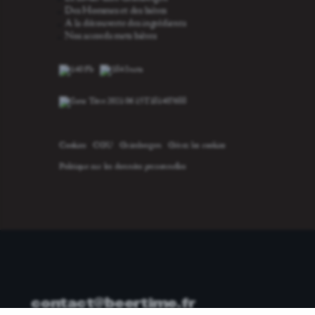
Des Hommes et des bières
A la découverte des ingrédients
Nos accords mets bières
Cookies
CGU
Grimbergen
Gérez les cookies
Politique sur les données personnelles
contact@beertime.fr