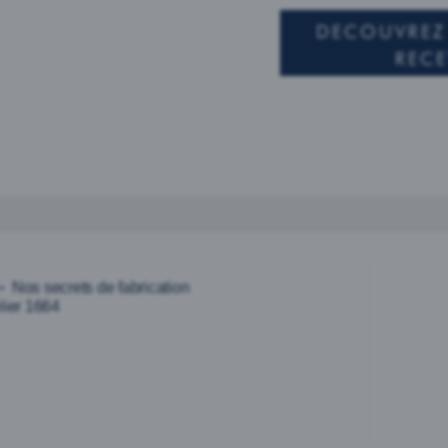
DECOUVREZ 
RECE
Nos secrets de fabrication
lier 1664