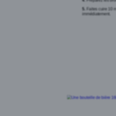
4
. Préparez les bro
5.
Faites cuire 10 m
immédiatement.