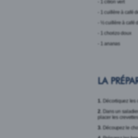
- 1 citron vert
- 1 cuillère à café
- ½ cuillère à café
- 1 chorizo doux
- 1 ananas
LA PRÉPA
1
. Décortiquez les 
2
. Dans un saladier
placer les crevette
3
. Découpez le cho