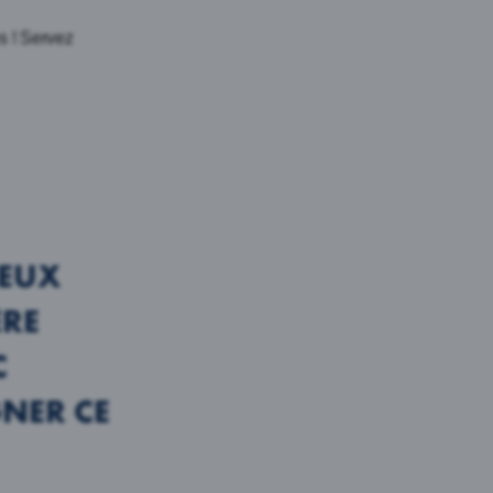
s ! Servez
IEUX
ÈRE
C
NER CE