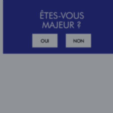
NOTRE SAV
ÊTES-VOUS
MAJEUR ?
1664
Recettes
Brochettes de cr
OUI
NON