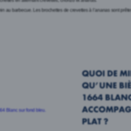
chettes en alternant crevettes, chorizo et ananas.
in au barbecue. Les brochettes de crevettes à l’ananas sont prête
QUOI DE M
QU’UNE BI
1664 BLAN
ACCOMPAG
PLAT ?