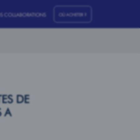
S COLLABORATIONS
OÙ ACHETER ?
ES DE
 A