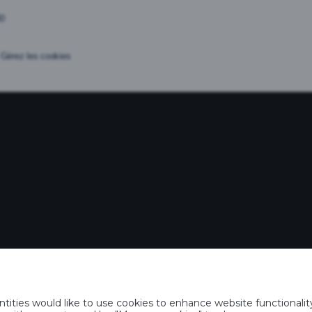
Gérez les cookies
rooklyn Brewery
Carlsberg
ques régionales
ties would like to use cookies to enhance website functionality