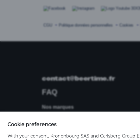
CGU
Politique données personnelles
Cookies
contact@beertime.fr
FAQ
Nos marques
Somersby
Grimbergen
Tourtel Twist
La Bête
B
Guinness
Ducasse
Kronenbourg
Skoll
Nos mar
Cookie preferences
Nos marques internationales
With your consent, Kronenbourg SAS and Carlsberg Group Enti