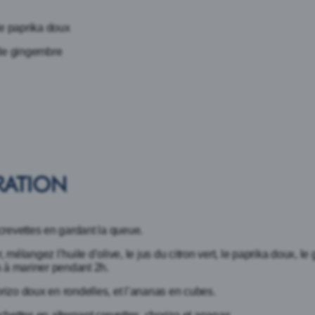
 de paprika doux
 de gingembre
RATION
crevettes en gardant la queue.
, mélangez l’huile d’olive, le jus du citron vert, le paprika doux, l
s à mariner pendant 2h.
rizo doux en rondelles, et l’ananas en cubes.