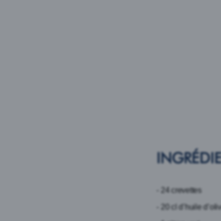
INGRÉDI
- 24 crevettes
- 20 cl d’huile d’oli