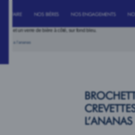
OIR FAIRE
NOS BIÈRES
NOS ENGAGEMENTS
NO
evettes a l’ananas
BROCHETT
CREVETTES
L’ANANAS