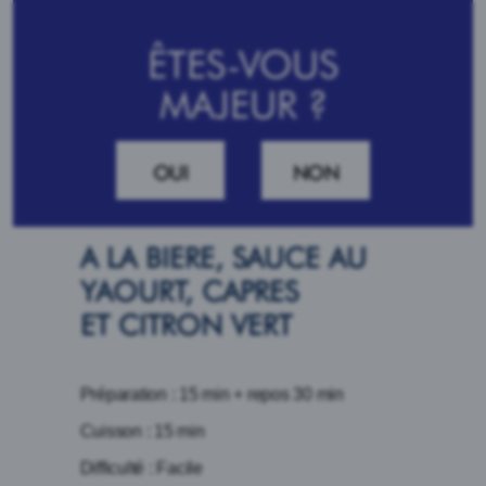
ÊTES-VOUS
MAJEUR ?
OUI
NON
BEIGNETS DE POISSON
A LA BIERE, SAUCE AU
YAOURT, CAPRES
ET CITRON VERT
Préparation : 15 min + repos 30 min
Cuisson : 15 min
Difficulté : Facile