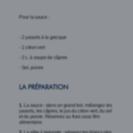
Pour la sauce :
- 2 yaourts à la grecque
- 1 citron vert
- 2 c. à soupe de câpres
- Sel, poivre
LA PRÉPARATION
1
. La sauce : dans un grand bol, mélangez les
yaourts, les câpres, le jus du citron vert, du sel
et du poivre. Réservez au frais sous film
alimentaire.
2
. La pâte à beignets : séparez les blancs des