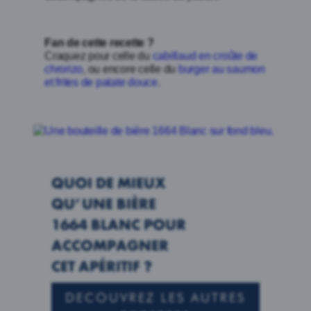
Fan de cette recette ?
Craquez pour celle du
cabillaud en croûte de
chrorizo
, ou encore celle du
burger au saumon
et frites de patate douce
.
QUOI DE MIEUX
QU’UNE BIÈRE
1664 BLANC POUR
ACCOMPAGNER
CET APÉRITIF ?
DECOUVREZ LES AUTRES