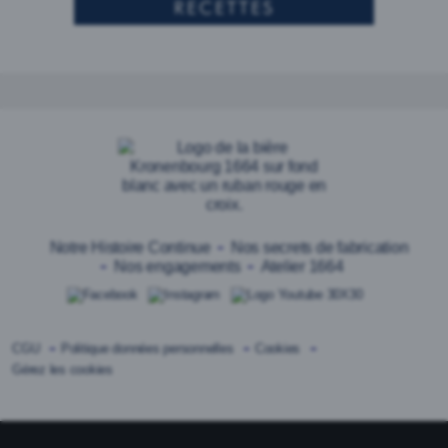
RECETTES
Notre Histoire Continue
Nos secrets de fabrication
Nos engagements
Atelier 1664
CGU
Politique données personnelles
Cookies
Gérez les cookies