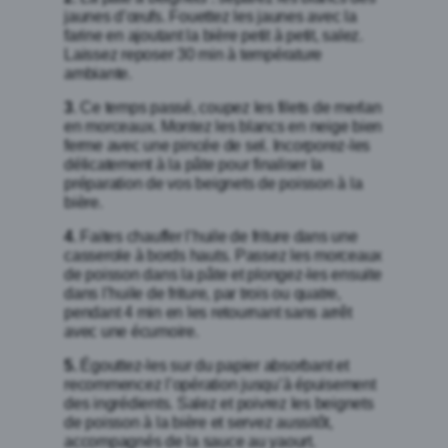
jaunes d’œufs. Fouettez les jaunes avec la
farine en ajoutant la bière petit à petit, salez.
Laissez reposer 30 min à température
ambiante.
3
. Ce temps passé, coupez les filets de merlan
en morceaux. Montez les blancs en neige bien
ferme avec une pincée de sel. Incorporez-les
délicatement à la pâte pour finaliser la
préparation de vos beignets de poisson à la
bière.
4
. Faites chauffer l’huile de friture dans une
casserole à bords hauts. Passez les morceaux
de poisson dans la pâte et plongez-les ensuite
dans l’huile de friture, par trois ou quatre,
pendant 4 min en les retournant sans arrêt
avec une écumoire.
5.
Égouttez-les sur du papier absorbant et
recommencez l’opération jusqu’à épuisement
des ingrédients. Salez et poivrez les beignets
de poisson à la bière et servez aussitôt,
accompagnés de la sauce au yaourt.