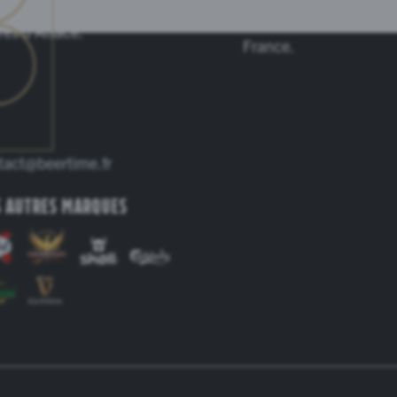
onenbourg le grand nom des
grandes régions brassi
res d’Alsace.
France.
t au cœur de l’Alsace à Obernai qu’est brassée la Kronenbo
tact@beertime.fr
 autres marques