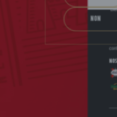
Kr
biè
C’es
Non
con
Nos