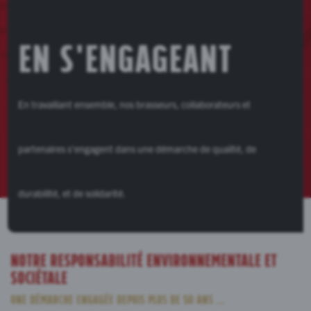
En s'engageant
En travaillant ensemble, nos brasseurs, collaborateurs et
partenaires s’engagent dans une démarche de qualité, de
durabilité, et de solidarité.
Notre responsabilité environnementale et
sociétale
Une démarche engagée depuis plus de 50 ans …