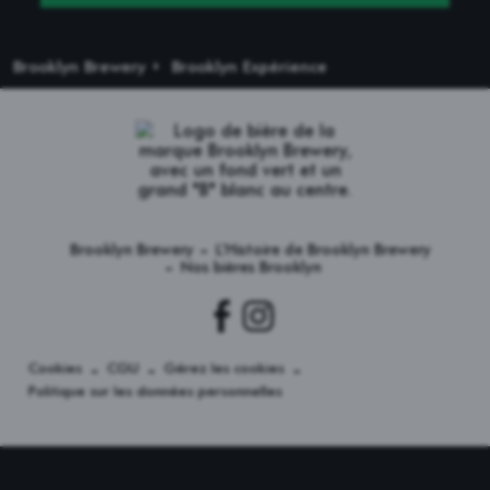
EN SAVOIR PLUS
Brooklyn Brewery
Brooklyn Expérience
Brooklyn Brewery
L’Histoire de Brooklyn Brewery
Nos bières Brooklyn
Cookies
CGU
Gérez les cookies
Politique sur les données personnelles