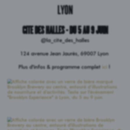
LYON
CITE DES HALLES - DU 5 AU 9 JUIN
@la_cite_des_halles
124 avenue Jean Jaurès, 69007 Lyon
Plus d'infos & programme complet
ici
!