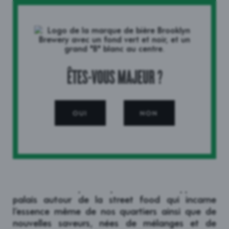
ÊTES-VOUS MAJEUR ?
OUI
NON
LA BROOKLYN EXPERIENCE FAIT SON GRAND
RETOUR !
Vivez partout en France quelques jours au
rythme du célèbre quartier new-yorkais. Cela
sera l’occasion pour le public de développer son
palais autour de la street food qui incarne
l’essence même de nos quartiers ainsi que de
nouvelles saveurs, nées de mélanges et de