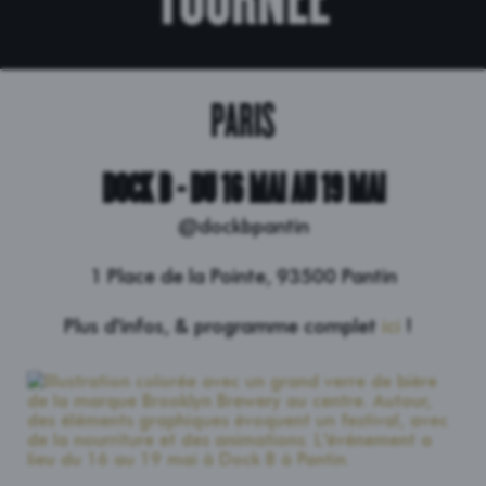
PARIS
DOCK B - DU 16 MAI AU 19 MAI
@dockbpantin
1 Place de la Pointe, 93500 Pantin
Plus d'infos, & programme complet
ici
!