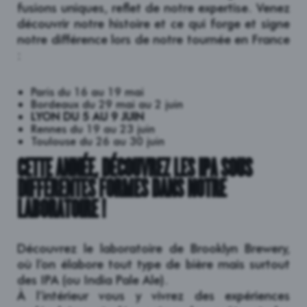
fusions uniques, reflet de notre expertise. Venez
découvrir notre histoire et ce qui forge et signe
notre différence lors de notre tournée en France
:
Paris du 16 au 19 mai
Bordeaux du 29 mai au 2 juin
LYON DU 5 AU 9 JUIN
Rennes du 19 au 23 juin
Toulouse du 26 au 30 juin
C
ETTE ANNÉE, DÉCOUVREZ LES IPA SOUS
DIFFÉRENTES FORMES DANS NOTRE
LABORATOIRE !
Découvrez le laboratoire de Brooklyn Brewery,
où l’on élabore tout type de bière mais surtout
des IPA (ou India Pale Ale).
À l’intérieur vous y vivrez des expériences