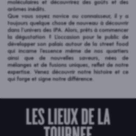
moléculaires et découvrirez des goûts et des
arômes inédits.
Que vous soyez novice ou connaisseur, il y a
toujours quelque chose de nouveau à découvrir
dans l’univers des IPA. Alors, prêts à commencer
la dégustation ? L’occasion pour le public de
développer son palais autour de la street food
qui incarne l’essence même de nos quartiers
ainsi que de nouvelles saveurs, nées de
mélanges et de fusions uniques, reflet de notre
expertise. Venez découvrir notre histoire et ce
qui forge et signe notre différence.
LES LIEUX DE LA
TOURNEE