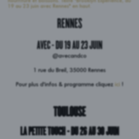
RENNES
AVEC - DU 19 AU 23 JUIN
@avecandco
1 rue du Breil, 35000 Rennes
Pour plus d'infos & programme cliquez
ici
!
TOULOUSE
LA PETITE TOUCH - DU 26 AU 30 JUIN