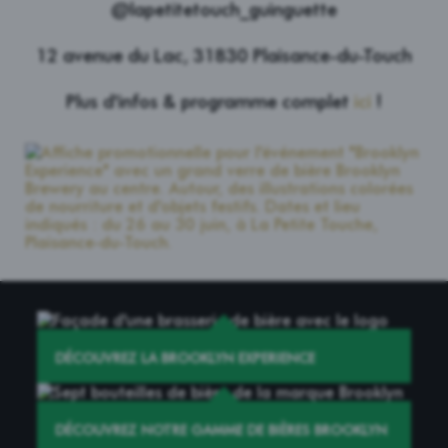
@lapetitetouch_guinguette
12 avenue du Lac, 31830 Plaisance-du-Touch
Plus d'infos & programme complet
ici
!
DÉCOUVREZ LA BROOKLYN EXPERIENCE
EN SAVOIR PLUS
DÉCOUVREZ NOTRE GAMME DE BIÈRES BROOKLYN