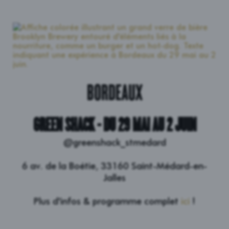
BORDEAUX
GREEN SHACK - DU 29 MAI AU 2 JUIN
@greenshack_stmedard
6 av. de la Boétie, 33160 Saint-Médard-en-
Jalles
Plus d'infos & programme complet
ici
!