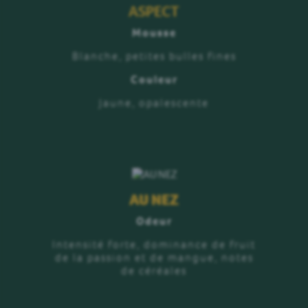
ASPECT
Mousse
Blanche, petites bulles fines
Couleur
Jaune, opalescente
AU NEZ
Odeur
Intensité forte, dominance de fruit
de la passion et de mangue, notes
de céréales