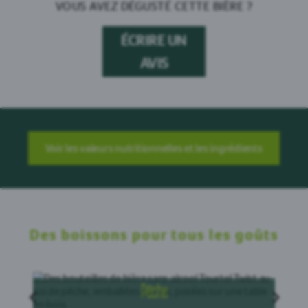
VOUS AVEZ DÉGUSTÉ CETTE BIÈRE ?
ÉCRIRE UN
AVIS
Voir les valeurs nutritionnelles et les ingrédients
Des boissons pour tous les goûts
Pêche