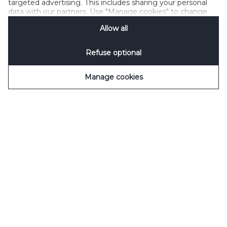
targeted advertising. This includes sharing your personal
data with our partners. Use "Manage cookies" to change
your consent preferences anytime. See our
Cookie
Allow all
Notification
&
Privacy Notification
for details.
Refuse optional
Manage cookies
Découvrez toutes nos boissons !
Cookies
CGU
Charte Sociale Tourtel Twist
Gérez les cookies
FAQ
Politique sur les données personnelles