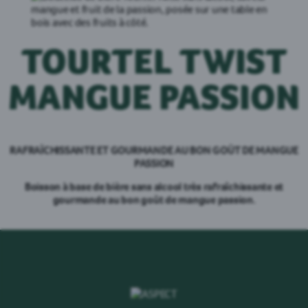
TOURTEL TWIST
MANGUE PASSION
RAFRAÎCHISSANTE ET GOURMANDE AU BON GOÛT DE MANGUE
PASSION
Boisson à base de bière sans alcool très rafraîchissante et
gourmande au bon goût de mangue passion.