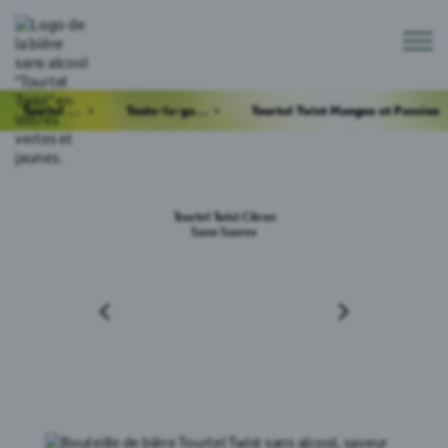
Tourtel Twist
Toute-la-gamme
Tourtel Twist Mangue et Passion
Tourtel Twist Citron
Sans Sucres