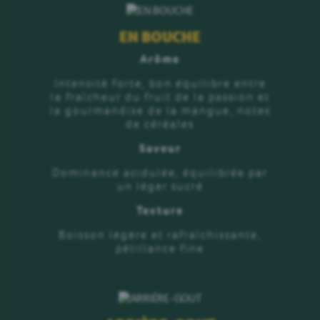
EN BOUCHE
Arôme
Intensité forte, bon équilibre entre
la fraîcheur du fruit de la passion et
la gourmandise de la mangue, notes
de céréales
Saveur
Dominance acidulée, équilibrée par
un léger sucré
Texture
Boisson légère et rafraîchissante,
pétillance fine