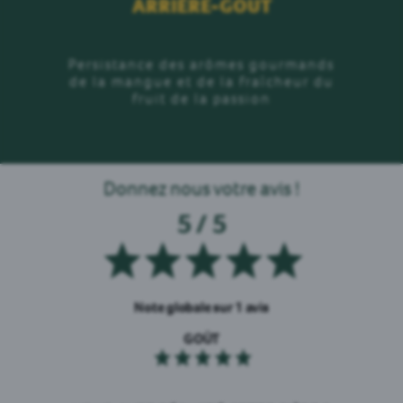
ARRIÈRE-GOUT
Persistance des arômes gourmands
de la mangue et de la fraîcheur du
fruit de la passion
Donnez nous votre avis !
5 / 5
Note globale sur 1 avis
GOÛT