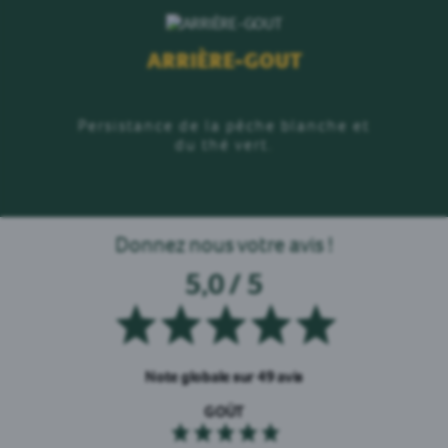
ARRIÈRE-GOUT
Persistance de la pêche blanche et
du thé vert.
Donnez nous votre avis !
5,0 / 5
Note globale sur 49 avis
GOÛT