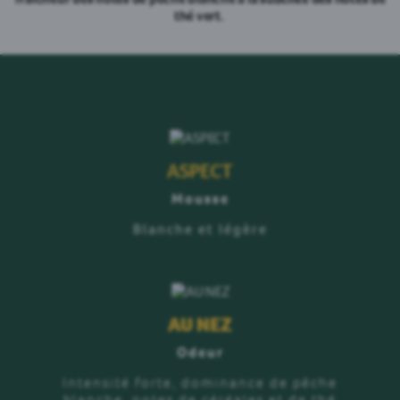
thé vert.
ASPECT
Mousse
Blanche et légère
AU NEZ
Odeur
Intensité forte, dominance de pêche
blanche, notes de céréales et de thé