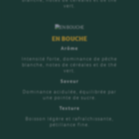
vert.
EN BOUCHE
Arôme
Intensité forte, dominance de pêche
blanche, notes de céréales et de thé
vert.
Saveur
Dominance acidulée, équilibrée par
une pointe de sucre.
Texture
Boisson légère et rafraîchissante,
pétillance fine.