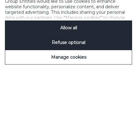
Group Entities would like to use cookies to enhance
website functionality, personalize content, and deliver
targeted advertising. This includes sharing your personal
data with our partners. Use "Manage cookies" to change
your consent preferences anytime. See our
Cookie
Allow all
Notification
&
Privacy Notification
for details.
Refuse optional
Manage cookies
Découvrez toutes nos boissons !
Cookies
CGU
Charte Sociale Tourtel Twist
Gérez les cookies
FAQ
Politique sur les données personnelles