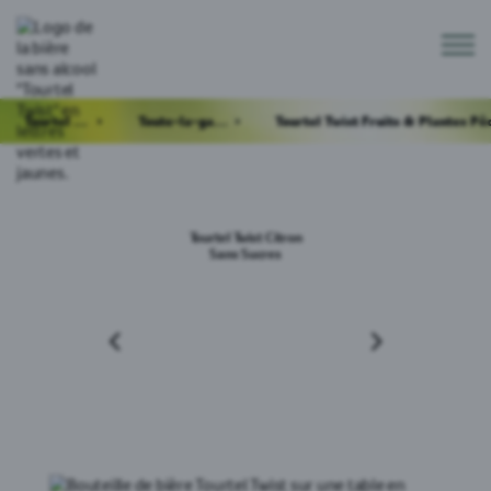
Tourtel Twist
Toute-la-gamme
Tourtel Twist Citron
Sans Sucres