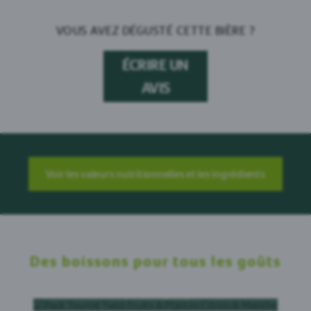
VOUS AVEZ DÉGUSTÉ CETTE BIÈRE ?
ÉCRIRE UN
AVIS
Voir les valeurs nutritionnelles et les ingrédients
Des boissons pour tous les goûts
CITRON MENTHE